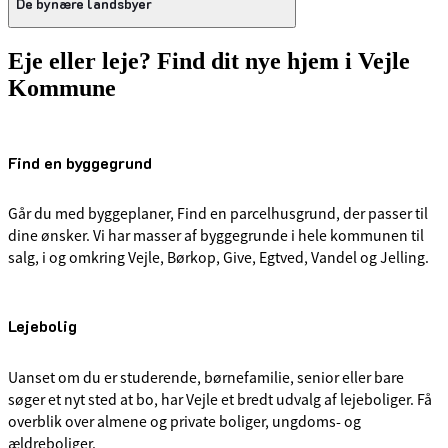
Kommune, der de seneste år har oplevet en
De bynære landsbyer
landskaber, skove og vandløb er Vejle Ådal
markant tilflytning, særligt af børnefamilier.
et attraktivt sted at bo, besøge og opleve.
Området omkranser en række hyggelige byer,
herunder Børkop, Andkær, Brejning,
Eje eller leje? Find dit nye hjem i Vejle
De bynære landsbyer i Vejle Kommune
Læs mere om Ådalen
Gårslev, Smidstrup og Skærup, og byder på
forener det bedste fra to verdener: et roligt
Kommune
en unik kombination af naturskøn
landsbyliv med natur og nærhed til
beliggenhed og gode faciliteter for familier.
lokalsamfund, kombineret med kort afstand
til Vejle bys mange tilbud. Området dækker
Læs mere om Bøgekysten
landsbyer som Skibet, Engum, Bredal,
Find en byggegrund
Assendrup, Hornstrup, Højen, Grejs og dele
af Hover sogn. Her er der mindre end 10
minutters kørsel til Vejle centrum og i nogle
Går du med byggeplaner, Find en parcelhusgrund, der passer til
tilfælde adgang til bybus.
dine ønsker. Vi har masser af byggegrunde i hele kommunen til
salg, i og omkring Vejle, Børkop, Give, Egtved, Vandel og Jelling.
Læs mere om de bynære landsbyer
Lejebolig
Uanset om du er studerende, børnefamilie, senior eller bare
søger et nyt sted at bo, har Vejle et bredt udvalg af lejeboliger. Få
overblik over almene og private boliger, ungdoms- og
ældreboliger.