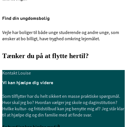
Find din ungdomsbolig
Vejle har boliger til både unge studerende og andre unge, som
ønsker at bo billigt, have tryghed omkring lejemålet.
Tænker du på at flytte hertil?
Kontakt Louise
Vi kan hjælpe dig videre
Som tilflytter har du helt sikkert en masse praktiske spørgsmål.
Hvor skal jeg bo? Hvordan vælger jeg skole og daginstitution?
Hvilke kultur- og fritidstilbud kan jeg benytte mig af? Jeg står klar
til at hjælpe dig og din familie med at finde svar.