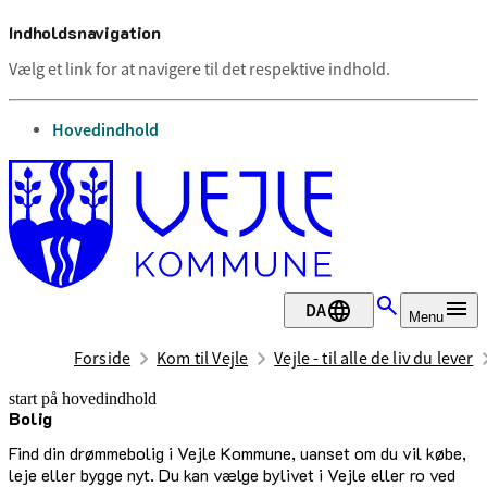
Indholdsnavigation
Vælg et link for at navigere til det respektive indhold.
gå til
Hovedindhold
DA
Menu
Forside
Kom til Vejle
Vejle - til alle de liv du lever
start på hovedindhold
Bolig
senest opdateret 17. februar 2026
Find din drømmebolig i Vejle Kommune, uanset om du vil købe,
leje eller bygge nyt. Du kan vælge bylivet i Vejle eller ro ved