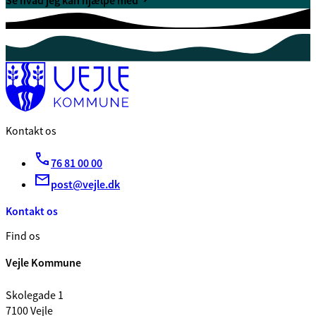
Se hvad jeg kan hjælpe med
Kontakt os
76 81 00 00
post@vejle.dk
Kontakt os
Find os
Vejle Kommune
Skolegade 1
7100 Vejle