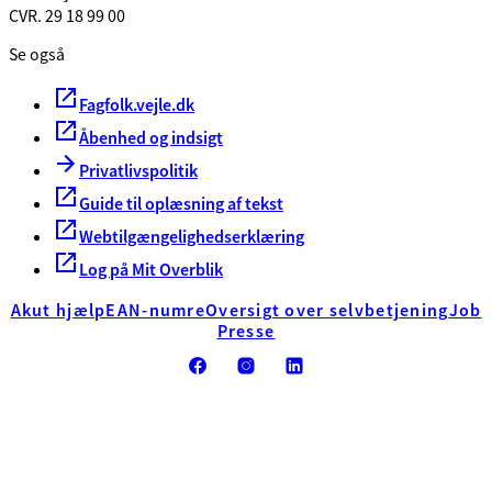
CVR. 29 18 99 00
Se også
Fagfolk.vejle.dk
Åbenhed og indsigt
Privatlivspolitik
Guide til oplæsning af tekst
Webtilgængelighedserklæring
Log på Mit Overblik
Akut hjælp
EAN-numre
Oversigt over selvbetjening
Job
Presse