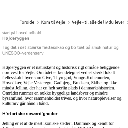
Forside
Kom til Vejle
Vejle - til alle de liv du lever
start på hovedindhold
Højderyggen
senest opdateret 17. februar 2026
Tag del i det stærke fællesskab og bo tæt på smuk natur og
UNESCO-verdensarv
Højderyggen er et naturskønt og historisk rigt område beliggende
nordvest for Vejle. Området er kendetegnet ved et stærkt lokalt
fællesskab i byer som Give, Thyregod, Vonge-Kollemorten,
Hovedkær, Vejle Vesteregn, Gadbjerg, Bredsten, Skibet og ikke
mindst Jelling, der har en helt særlig plads i danmarkshistorien.
Området rummer en række hyggelige landsbyer og mindre
bysamfund, hvor sammenholdet trives, og hvor naturoplevelser og
kulturarv går hånd i hånd.
Historiske seværdigheder
Jelling er et af de mest ikoniske steder i Danmark og kendt for