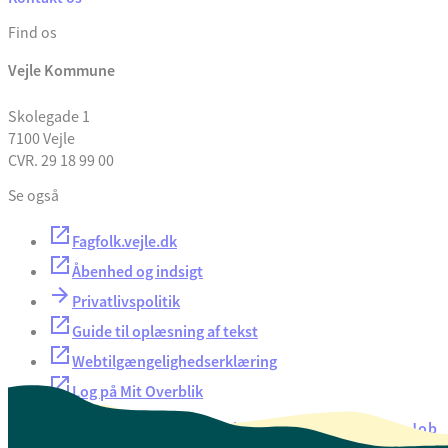
Find os
Vejle Kommune
Skolegade 1
7100 Vejle
CVR. 29 18 99 00
Se også
Fagfolk.vejle.dk
Åbenhed og indsigt
Privatlivspolitik
Guide til oplæsning af tekst
Webtilgængelighedserklæring
Log på Mit Overblik
Akut hjælp
EAN-numre
Oversigt over selvbetjening
Job
Presse