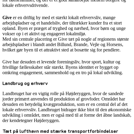
lokale erhvervsdrivende.
Give
er en driftig by med et stærkt lokalt erhvervsliv, mange
arbejdspladser og et handelsliv, der tiltrækker kunder fra et stort
opland. Byen er præget af tryghed og nærhed, hvor børn og unge
vokser op i et aktivt og engageret lokalmiljø.
Med sin centrale placering er Give tæt på nogle af regionens største
arbejdspladser i blandt andet Billund, Brande, Vejle og Horsens,
hvilket gør byen til et attraktivt sted at bosætte sig for pendlere.
Give har desuden et levende foreningsliv, hvor sport, kultur og
frivillige fællesskaber står stærkt. Byens identitet er bygget op
omkring engagement, sammenhold og en tro på lokal udvikling.
Landbrug og erhverv
Landbruget har en vigtig rolle på Højderyggen, hvor de sandede
jorder primært anvendes til produktion af grovfoder. Området har
desuden en betydelig kvægproduktion, som er en central del af det
lokale erhvervsliv. Landbruget bidrager ikke blot til den økonomiske
udvikling i området, men er også med til at forme det åbne landskab,
der kendetegner Højderyggen.
Tæt på lufthavn med stærke transportforbindelser