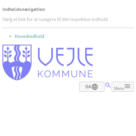
Indholdsnavigation
Vælg et link for at navigere til det respektive indhold.
gå til
Hovedindhold
DA
Menu