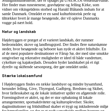
Jellingmonumenterne, der er optaget på UNESCOs verdensarvsliste.
Her finder man runestenene, gravhøjene og Jelling Kirke, som
vidner om vikingetidens storhed og Harald Blåtands indsats for at
samle Danmark. Området er en sand kulturhistorisk perle og
tiltrækker hvert år mange besøgende, der vil opleve Danmarks
vugge på nært hold.
Natur og landskab
Højderyggen er præget af et varieret landskab, der rummer
hedeområder, skove og landbrugsjord. Der findes flere naturskønne
steder, hvor besøgende og beboere kan nyde et aktivt friluftsliv. En
af de mest populære destinationer er Fårup Sø, der med sine smukke
omgivelser og rekreative muligheder er ideel til både vandreture,
cykelture og kajaksejlads. Desuden byder landskabet på et rigt
dyreliv og skiftende sæsonpræg, der gør området unikt.
Stærke lokalsamfund
I Højderyggen findes en række landsbyer og mindre bysamfund,
herunder Jelling, Give, Thyregod, Gadbjerg, Bredsten og Skibet,
hvor fællesskabet og de lokale initiativer spiller en afgørende rolle.
Foreningslivet er aktivt, og der er stor opbakning til lokale
arrangementer, sportsaktiviteter og kulturoplevelser. Skoler,
daginstitutioner og fritidstilbud skaber et trygt og inkluderende miljø
for børnefamilier, og der er et godt samarbejde mellem borgere og