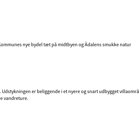
le Kommunes nye bydel tæt på midtbyen og Ådalens smukke natur
r. Udstykningen er beliggende i et nyere og snart udbygget villaom
re vandreture.