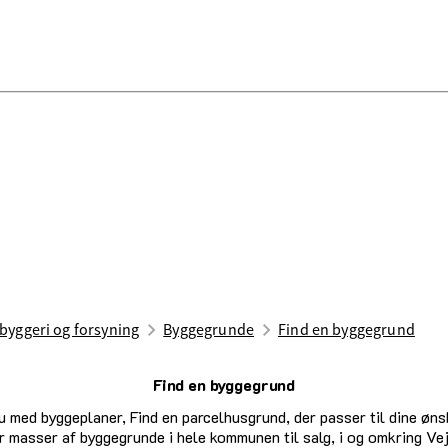
 byggeri og forsyning
Byggegrunde
Find en byggegrund
Find en byggegrund
senest opdateret 5. maj 2026
u med byggeplaner, Find en parcelhusgrund, der passer til dine ønsk
r masser af byggegrunde i hele kommunen til salg, i og omkring Vej