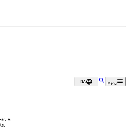
DA
Menu
er. Vi
le,