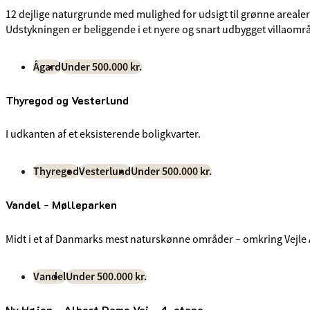
12 dejlige naturgrunde med mulighed for udsigt til grønne arealer
Udstykningen er beliggende i et nyere og snart udbygget villaområ
Ågard
Under 500.000 kr.
Thyregod og Vesterlund
I udkanten af et eksisterende boligkvarter.
Thyregod
Vesterlund
Under 500.000 kr.
Vandel - Mølleparken
Midt i et af Danmarks mest naturskønne områder – omkring Vejle Åd
Vandel
Under 500.000 kr.
Ny Højen - Albert Dams Vej - 4. etape