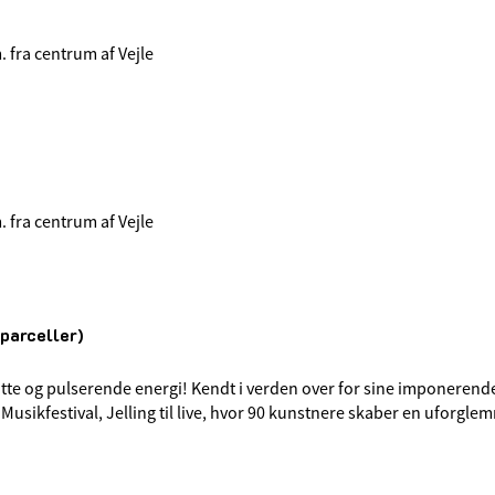
. fra centrum af Vejle
. fra centrum af Vejle
tparceller)
skatte og pulserende energi! Kendt i verden over for sine imponeren
usikfestival, Jelling til live, hvor 90 kunstnere skaber en uforglem