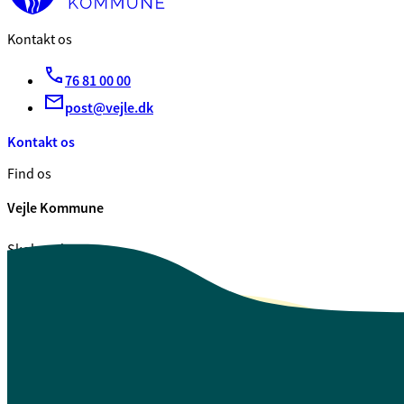
Kontakt os
76 81 00 00
post@vejle.dk
Kontakt os
Find os
Vejle Kommune
Skolegade 1
7100 Vejle
CVR. 29 18 99 00
Se også
Fagfolk.vejle.dk
Åbenhed og indsigt