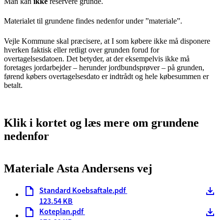
Man kan
ikke
reservere grunde.
Materialet til grundene findes nedenfor under ”materiale”.
Vejle Kommune skal præcisere, at I som købere ikke må disponere
hverken faktisk eller retligt over grunden forud for
overtagelsesdatoen. Det betyder, at der eksempelvis ikke må
foretages jordarbejder – herunder jordbundsprøver – på grunden,
førend købers overtagelsesdato er indtrådt og hele købesummen er
betalt.
Klik i kortet og læs mere om grundene
nedenfor
Materiale Asta Andersens vej
Standard Koebsaftale.pdf
123.54 KB
Koteplan.pdf