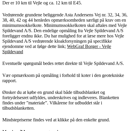
Der er 10 km til Vejle og ca. 12 km til E45.
Vedrørende grundene beliggende Asta Andersens Vej nr. 32, 34, 36,
38, 40, 42 og 44 henledes opmærksomheden særligt på krav om en
minimumssokkelkote. Minimumssokkelkoten skal aftales med Vejle
Spildevand A/S. Den endelige opmåling fra Vejle Spildevand A/S
foreligger endnu ikke. Du har mulighed for at læse mere hos Vejle
Spildevand A/S vedrørende kloakforsyningen på specifikke
ejendomme ved at følge dette link;
WebGraf Borger - Vejle
Spildevand
Eventuelle spørgsmål bedes rettet direkte til Vejle Spildevand A/S.
Vær opmærksom på opmåling i forhold til koter i den geotekniske
rapport.
Ønsker du at købe en grund skal både tilbudsblanket og
fortrydelsesret udfyldes, underskrives og indleveres. Blanketten
findes under ”materiale”. Vilkårene for udbuddet står i
tilbudsblanketten.
Mindstepriserne findes ved at klikke på den enkelte grund.