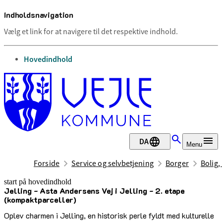
Indholdsnavigation
Vælg et link for at navigere til det respektive indhold.
gå til
Hovedindhold
DA
Menu
Forside
Service og selvbetjening
Borger
Bolig,
start på hovedindhold
Jelling - Asta Andersens Vej i Jelling - 2. etape
senest opdateret 18. februar 2026
(kompaktparceller)
Oplev charmen i Jelling, en historisk perle fyldt med kulturelle