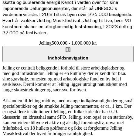
skatte og pulserende energi! Kendt i verden over for sine
imponerende Jellingmonumenter, der står på UNESCO's
verdensarvsliste. I 2018 tiltrak byen over 226.000 besøgende.
Hvert år vækker Jelling Musikfestival, Jelling til live, hvor 90
kunstnere skaber en uforglemmelig feststemning, i 2023 deltog
37.000 på festivalen.
Jelling
500.000 - 1.000.000 kr.
Indholdsnavigation
Jelling er centralt beliggende i forhold til store arbejdspladser og
med god infrastruktur. Jelling er en kulturby der er kendt for bl.a.
sine gravhøje, runesten og med arkæologiske fund en by helt i
særklasse. Dertil kommer at Jelling ligger utroligt naturskønt med
lange skovstrækninger og søer syd for byen.
Afstanden til Jelling midtby, med mange indkøbsmuligheder og små
specialbutikker og de smukke Jelling-monumenter, er ca. 1 km. Der
er også flere institutioner i Jelling, en folkeskole der har 0.-9-
klassetrin, en idrætshal samt SFO. Jelling, som også er en stationsby,
kan endvidere tilbyde et aktiv og alsidigt foreningsliv, opvarmet
friluftsbad, en 18 hullers golfbane og ikke at forglemme Jelling
Musikfestival der hvert år bringer samhørighed.