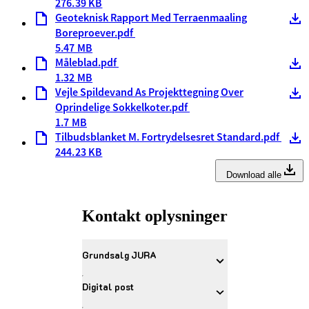
276.39 KB
Geoteknisk Rapport Med Terraenmaaling
Boreproever.pdf
5.47 MB
Måleblad.pdf
1.32 MB
Vejle Spildevand As Projekttegning Over
Oprindelige Sokkelkoter.pdf
1.7 MB
Tilbudsblanket M. Fortrydelsesret Standard.pdf
244.23 KB
Download alle
Kontakt oplysninger
Grundsalg JURA
Digital post