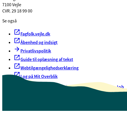
7100 Vejle
CVR. 29 18 99 00
Se også
Fagfolk.vejle.dk
Åbenhed og indsigt
Privatlivspolitik
Guide til oplæsning af tekst
Webtilgængelighedserklæring
Log på Mit Overblik
Akut hjælp
EAN-numre
Oversigt over selvbetjening
Job
Presse