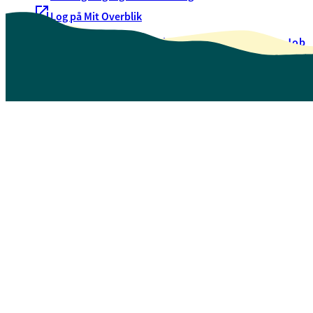
Log på Mit Overblik
Akut hjælp
EAN-numre
Oversigt over selvbetjening
Job
Presse