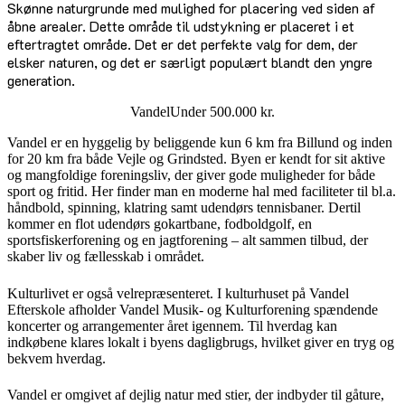
Skønne naturgrunde med mulighed for placering ved siden af
åbne arealer. Dette område til udstykning er placeret i et
eftertragtet område. Det er det perfekte valg for dem, der
elsker naturen, og det er særligt populært blandt den yngre
generation.
Vandel
Under 500.000 kr.
Vandel er en hyggelig by beliggende kun 6 km fra Billund og inden
for 20 km fra både Vejle og Grindsted. Byen er kendt for sit aktive
og mangfoldige foreningsliv, der giver gode muligheder for både
sport og fritid. Her finder man en moderne hal med faciliteter til bl.a.
håndbold, spinning, klatring samt udendørs tennisbaner. Dertil
kommer en flot udendørs gokartbane, fodboldgolf, en
sportsfiskerforening og en jagtforening – alt sammen tilbud, der
skaber liv og fællesskab i området.
Kulturlivet er også velrepræsenteret. I kulturhuset på Vandel
Efterskole afholder Vandel Musik- og Kulturforening spændende
koncerter og arrangementer året igennem. Til hverdag kan
indkøbene klares lokalt i byens dagligbrugs, hvilket giver en tryg og
bekvem hverdag.
Vandel er omgivet af dejlig natur med stier, der indbyder til gåture,