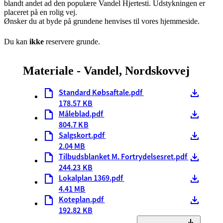
blandt andet ad den populære Vandel Hjertesti. Udstykningen er
placeret på en rolig vej.
Ønsker du at byde på grundene henvises til vores hjemmeside.
Du kan
ikke
reservere grunde.
Materiale - Vandel, Nordskovvej
Standard Købsaftale.pdf
178.57 KB
Måleblad.pdf
804.7 KB
Salgskort.pdf
2.04 MB
Tilbudsblanket M. Fortrydelsesret.pdf
244.23 KB
Lokalplan 1369.pdf
4.41 MB
Koteplan.pdf
192.82 KB