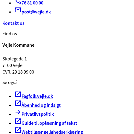
76 81 00 00
post@vejle.dk
Kontakt os
Find os
Vejle Kommune
Skolegade 1
7100 Vejle
CVR. 29 18 99 00
Se også
Fagfolk.vejle.dk
Åbenhed og indsigt
Privatlivspolitik
Guide til oplæsning af tekst
Webtilgængelighedserklæring