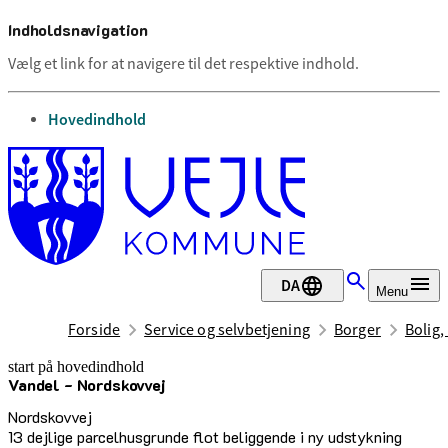
Indholdsnavigation
Vælg et link for at navigere til det respektive indhold.
gå til
Hovedindhold
DA
Menu
Forside
Service og selvbetjening
Borger
Bolig,
start på hovedindhold
Vandel - Nordskovvej
senest opdateret 27. april 2026
Nordskovvej
13 dejlige parcelhusgrunde flot beliggende i ny udstykning