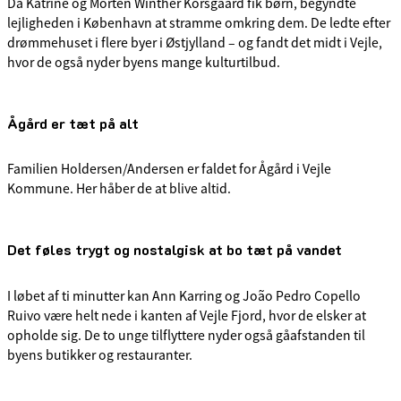
Da Katrine og Morten Winther Korsgaard fik børn, begyndte
lejligheden i København at stramme omkring dem. De ledte efter
drømmehuset i flere byer i Østjylland – og fandt det midt i Vejle,
hvor de også nyder byens mange kulturtilbud.
Ågård er tæt på alt
Familien Holdersen/Andersen er faldet for Ågård i Vejle
Kommune. Her håber de at blive altid.
Det føles trygt og nostalgisk at bo tæt på vandet
I løbet af ti minutter kan Ann Karring og João Pedro Copello
Ruivo være helt nede i kanten af Vejle Fjord, hvor de elsker at
opholde sig. De to unge tilflyttere nyder også gåafstanden til
byens butikker og restauranter.