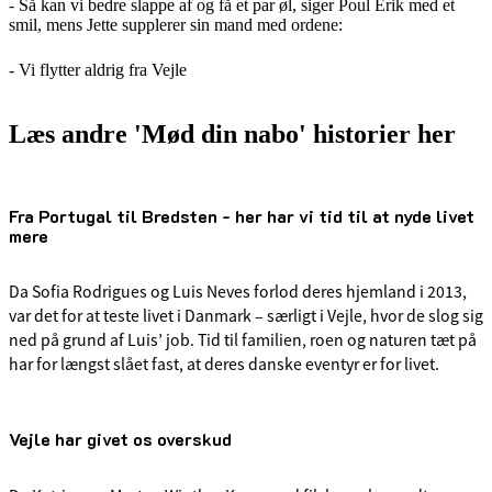
- Så kan vi bedre slappe af og få et par øl, siger Poul Erik med et
smil, mens Jette supplerer sin mand med ordene:
- Vi flytter aldrig fra Vejle
Læs andre 'Mød din nabo' historier her
Fra Portugal til Bredsten - her har vi tid til at nyde livet
mere
Da Sofia Rodrigues og Luis Neves forlod deres hjemland i 2013,
var det for at teste livet i Danmark – særligt i Vejle, hvor de slog sig
ned på grund af Luis’ job. Tid til familien, roen og naturen tæt på
har for længst slået fast, at deres danske eventyr er for livet.
Vejle har givet os overskud