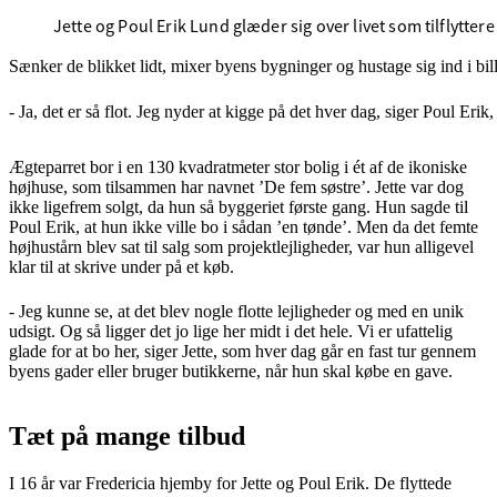
Jette og Poul Erik Lund glæder sig over livet som tilflyttere 
Sænker de blikket lidt, mixer byens bygninger og hustage sig ind i bil
- Ja, det er så flot. Jeg nyder at kigge på det hver dag, siger Poul Erik
Ægteparret bor i en 130 kvadratmeter stor bolig i ét af de ikoniske
højhuse, som tilsammen har navnet ’De fem søstre’. Jette var dog
ikke ligefrem solgt, da hun så byggeriet første gang. Hun sagde til
Poul Erik, at hun ikke ville bo i sådan ’en tønde’. Men da det femte
højhustårn blev sat til salg som projektlejligheder, var hun alligevel
klar til at skrive under på et køb.
- Jeg kunne se, at det blev nogle flotte lejligheder og med en unik
udsigt. Og så ligger det jo lige her midt i det hele. Vi er ufattelig
glade for at bo her, siger Jette, som hver dag går en fast tur gennem
byens gader eller bruger butikkerne, når hun skal købe en gave.
Tæt på mange tilbud
I 16 år var Fredericia hjemby for Jette og Poul Erik. De flyttede