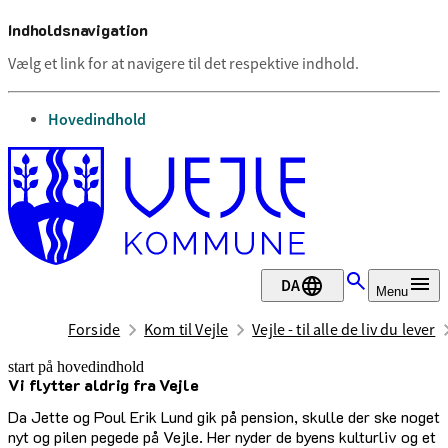
Indholdsnavigation
Vælg et link for at navigere til det respektive indhold.
gå til
Hovedindhold
DA
Menu
Forside
Kom til Vejle
Vejle - til alle de liv du lever
start på hovedindhold
Vi flytter aldrig fra Vejle
senest opdateret 17. februar 2026
Da Jette og Poul Erik Lund gik på pension, skulle der ske noget
nyt og pilen pegede på Vejle. Her nyder de byens kulturliv og et