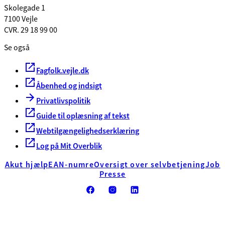
Skolegade 1
7100 Vejle
CVR. 29 18 99 00
Se også
Fagfolk.vejle.dk
Åbenhed og indsigt
Privatlivspolitik
Guide til oplæsning af tekst
Webtilgængelighedserklæring
Log på Mit Overblik
Akut hjælp
EAN-numre
Oversigt over selvbetjening
Job
Presse