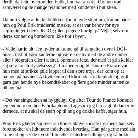
dertil, da Jette overtog den butik, hun var ansat i. Og hun nød
samværet og de mange relationer med kunderne i butikken.
Da hun valgte at lukke butikken for at nyde sit otium, kunne både
hun og Poul Erik imidlertid mærke, at der var behov for nye
strømninger i deres liv. Og pilen pegede hurtigt på Vejle, selv om
deres sønner og børnebørn ikke bor i byen.
- Vejle har jo alt. Jeg nyder at kunne gå til sangaften ovre i DGI-
huset, ned til Fabrikanterne og være kreativ med de andre damer
eller i biografen eller i teatret, opremser Jette, der med et grin kalder
sig selv for ’forlystelsessyg’. I måneder op til Tour de France var
hun med at strikke gule lapper til den store trøje, der kom op at
hænge på havnen. Aktiviteten med klirrende strikkepinde og gult
garn gav hende nye bekendtskaber og flere gode minder at tænke
tilbage på:
- Det var simpelthen så hyggeligt. Og efter Tour de France kommer
jeg endnu mere hos Fabrikanterne. Ligesom jeg har sagt til damerne
dernede, at nu skal de snart op til mig og drikke kaffe, siger hun.
Poul Erik glæder sig over sin kones aktive sociale liv, mens han selv
foretrækker en lidt mere indadvendt hverdag. Han går gerne med sin
kone ud og ser de nyeste film eller teaterforestillinger, og så holder