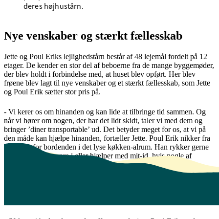
deres højhustårn.
Nye venskaber og stærkt fællesskab
Jette og Poul Eriks lejlighedstårn består af 48 lejemål fordelt på 12
etager. De kender en stor del af beboerne fra de mange byggemøder,
der blev holdt i forbindelse med, at huset blev opført. Her blev
frøene blev lagt til nye venskaber og et stærkt fællesskab, som Jette
og Poul Erik sætter stor pris på.
- Vi kerer os om hinanden og kan lide at tilbringe tid sammen. Og
når vi hører om nogen, der har det lidt skidt, taler vi med dem og
bringer ’diner transportable’ ud. Det betyder meget for os, at vi på
den måde kan hjælpe hinanden, fortæller Jette. Poul Erik nikker fra
sin plads for bordenden i det lyse køkken-alrum. Han rykker gerne
ud og skruer en pære i eller hjælper med mit-id, hvis nogle af
naboerne fortæller, at de har svært ved det selv.
Hjælpen går naturligvis også den anden vej. Når Jette og Poul Erik
er inviteret i byen, laver de aftale med en nabo om at blive kørt til og
fra adressen.