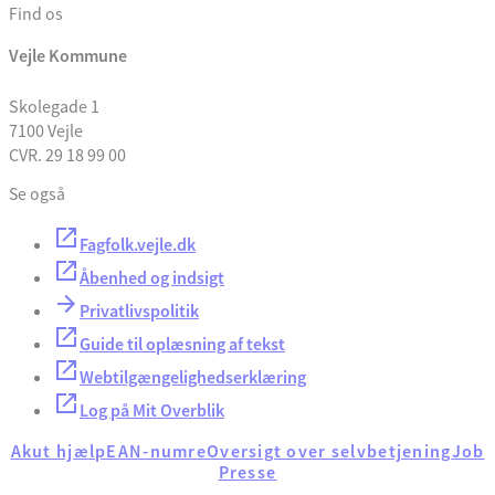
Find os
Vejle Kommune
Skolegade 1
7100 Vejle
CVR. 29 18 99 00
Se også
Fagfolk.vejle.dk
Åbenhed og indsigt
Privatlivspolitik
Guide til oplæsning af tekst
Webtilgængelighedserklæring
Log på Mit Overblik
Akut hjælp
EAN-numre
Oversigt over selvbetjening
Job
Presse