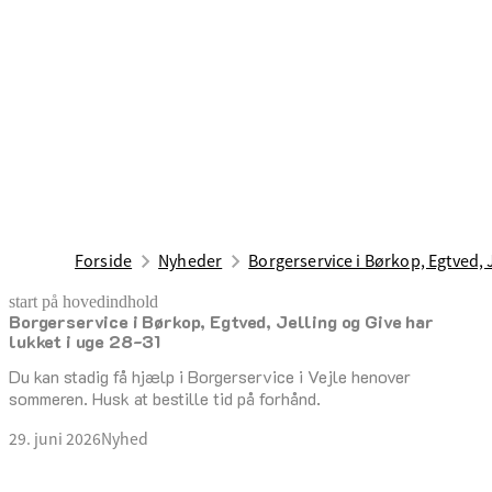
Forside
Nyheder
Borgerservice i Børkop, Egtved, J
start på hovedindhold
Borgerservice i Børkop, Egtved, Jelling og Give har
senest opdateret 29. juni 2026
lukket i uge 28-31
Du kan stadig få hjælp i Borgerservice i Vejle henover
sommeren. Husk at bestille tid på forhånd.
29. juni 2026
Nyhed