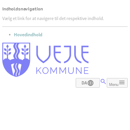
Indholdsnavigation
Vælg et link for at navigere til det respektive indhold.
gå til
Hovedindhold
DA
Menu