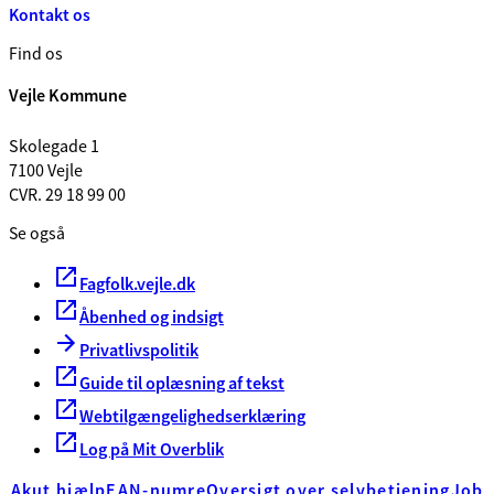
Kontakt os
Find os
Vejle Kommune
Skolegade 1
7100 Vejle
CVR. 29 18 99 00
Se også
Fagfolk.vejle.dk
Åbenhed og indsigt
Privatlivspolitik
Guide til oplæsning af tekst
Webtilgængelighedserklæring
Log på Mit Overblik
Akut hjælp
EAN-numre
Oversigt over selvbetjening
Job