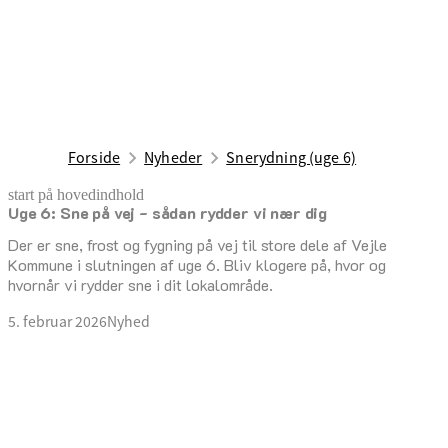
Forside
Nyheder
Snerydning (uge 6)
start på hovedindhold
Uge 6: Sne på vej - sådan rydder vi nær dig
senest opdateret 5. februar 2026
Der er sne, frost og fygning på vej til store dele af Vejle
Kommune i slutningen af uge 6. Bliv klogere på, hvor og
hvornår vi rydder sne i dit lokalområde.
5. februar 2026
Nyhed