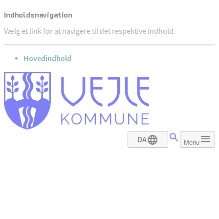
Indholdsnavigation
Vælg et link for at navigere til det respektive indhold.
gå til
Hovedindhold
DA
Menu