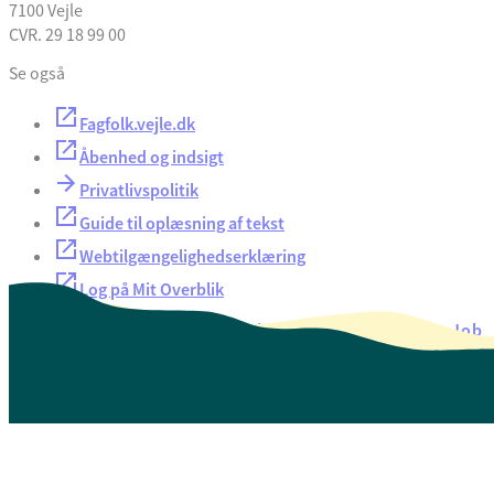
7100 Vejle
CVR. 29 18 99 00
Se også
Fagfolk.vejle.dk
Åbenhed og indsigt
Privatlivspolitik
Guide til oplæsning af tekst
Webtilgængelighedserklæring
Log på Mit Overblik
Akut hjælp
EAN-numre
Oversigt over selvbetjening
Job
Presse