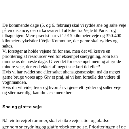
De kommende dage (5. og 6. februar) skal vi rydde sne og salte veje
på en distance, der cirka svarer til at køre fra Vejle til Paris - og
tilbage igen. Mere præcist har vi 1.915 kilometer veje og 350-400
kilometer cykelstier i Vejle Kommune, der gerne skal ryddes og
saltes.
Vi forsøger at holde vejene fri for sne, men det vil kræve en
prioritering af ressourcer ved for eksempel snefygning, som kan
ramme os de næste dage. Giver det for eksempel mening at rydde
mindre veje, der er dækket af meget sne kort tid efter?
Hvis vi har ryddet sne eller saltet uhensigtsmæssigt, må du meget
gerne bruge vores app Giv et praj, så vi kan fortælle det videre til
vognmanden.
Hvis du vil vide, hvor og hvornår vi generelt rydder og salter veje
og stier nær dig, kan du læse mere her:
Sne og glatte veje
Når vintervejret rammer, skal vi sikre veje, stier og pladser
gennem snerydning og glatførebekæmpelse. Prioriteringen af de