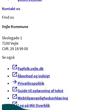
Kontakt os
Find os
Vejle Kommune
Skolegade 1
7100 Vejle
CVR. 29 18 99 00
Se også
Fagfolk.vejle.dk
Åbenhed og indsigt
Privatlivspolitik
Guide til oplæsning af tekst
Webtilgængelighedserklæring
Log på Mit Overblik