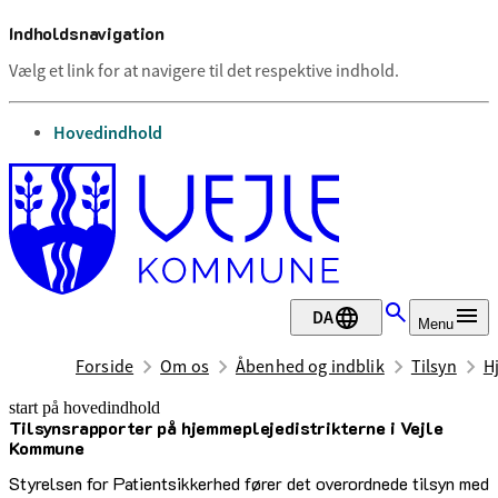
Indholdsnavigation
Vælg et link for at navigere til det respektive indhold.
gå til
Hovedindhold
DA
Menu
Forside
Om os
Åbenhed og indblik
Tilsyn
H
start på hovedindhold
Tilsynsrapporter på hjemmeplejedistrikterne i Vejle
senest opdateret 24. april 2026
Kommune
Styrelsen for Patientsikkerhed fører det overordnede tilsyn med