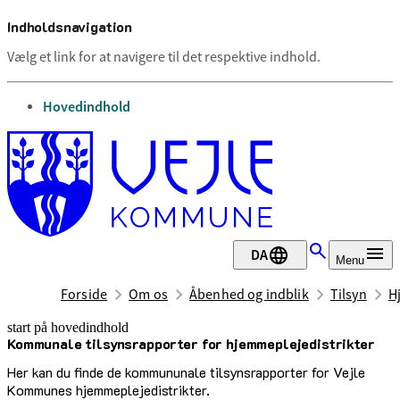
Indholdsnavigation
Vælg et link for at navigere til det respektive indhold.
gå til
Hovedindhold
DA
Menu
Forside
Om os
Åbenhed og indblik
Tilsyn
H
start på hovedindhold
Kommunale tilsynsrapporter for hjemmeplejedistrikter
senest opdateret 4. august 2025
Her kan du finde de kommununale tilsynsrapporter for Vejle
Kommunes hjemmeplejedistrikter.