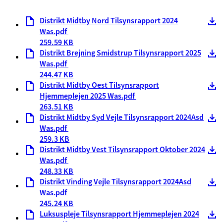
Distrikt Midtby Nord Tilsynsrapport 2024
Was.pdf
259.59 KB
Distrikt Brejning Smidstrup Tilsynsrapport 2025
Was.pdf
244.47 KB
Distrikt Midtby Oest Tilsynsrapport
Hjemmeplejen 2025 Was.pdf
263.51 KB
Distrikt Midtby Syd Vejle Tilsynsrapport 2024Asd
Was.pdf
259.3 KB
Distrikt Midtby Vest Tilsynsrapport Oktober 2024
Was.pdf
248.33 KB
Distrikt Vinding Vejle Tilsynsrapport 2024Asd
Was.pdf
245.24 KB
Luksuspleje Tilsynsrapport Hjemmeplejen 2024