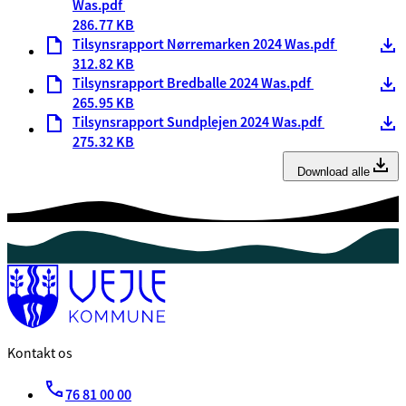
Was.pdf
286.77 KB
Tilsynsrapport Nørremarken 2024 Was.pdf
312.82 KB
Tilsynsrapport Bredballe 2024 Was.pdf
265.95 KB
Tilsynsrapport Sundplejen 2024 Was.pdf
275.32 KB
Download alle
Kontakt os
76 81 00 00