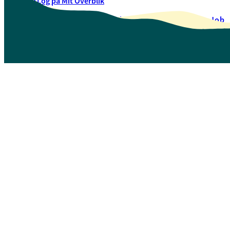
Log på Mit Overblik
Akut hjælp
EAN-numre
Oversigt over selvbetjening
Job
Presse