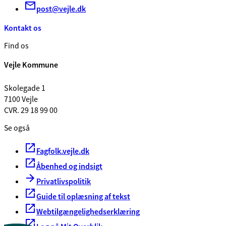
post@vejle.dk
Kontakt os
Find os
Vejle Kommune
Skolegade 1
7100 Vejle
CVR. 29 18 99 00
Se også
Fagfolk.vejle.dk
Åbenhed og indsigt
Privatlivspolitik
Guide til oplæsning af tekst
Webtilgængelighedserklæring