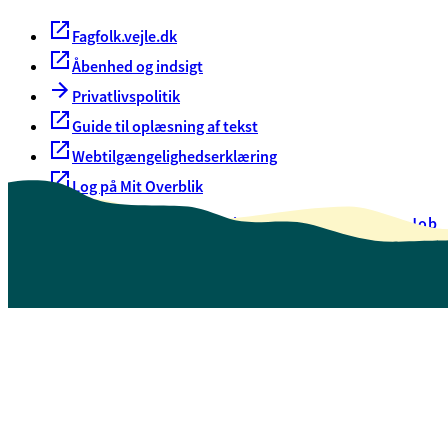
Fagfolk.vejle.dk
Åbenhed og indsigt
Privatlivspolitik
Guide til oplæsning af tekst
Webtilgængelighedserklæring
Log på Mit Overblik
Akut hjælp
EAN-numre
Oversigt over selvbetjening
Job
Presse