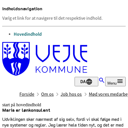
Indholdsnavigation
Vælg et link for at navigere til det respektive indhold.
gå til
Hovedindhold
DA
Menu
Forside
Om os
Job hos os
Mød vores medarbe
start på hovedindhold
Maria er lønkonsulent
senest opdateret 3. april 2025
Udviklingen sker nærmest af sig selv, fordi vi skal følge med i
nye systemer og regler. Jeg lærer hele tiden nyt, og det er med