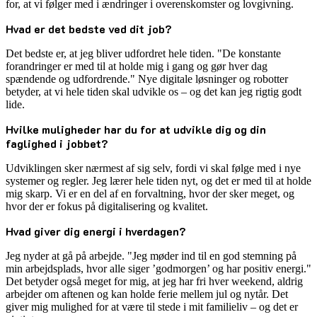
for, at vi følger med i ændringer i overenskomster og lovgivning.
Hvad er det bedste ved dit job?
Det bedste er, at jeg bliver udfordret hele tiden. "De konstante
forandringer er med til at holde mig i gang og gør hver dag
spændende og udfordrende." Nye digitale løsninger og robotter
betyder, at vi hele tiden skal udvikle os – og det kan jeg rigtig godt
lide.
Hvilke muligheder har du for at udvikle dig og din
faglighed i jobbet?
Udviklingen sker nærmest af sig selv, fordi vi skal følge med i nye
systemer og regler. Jeg lærer hele tiden nyt, og det er med til at holde
mig skarp. Vi er en del af en forvaltning, hvor der sker meget, og
hvor der er fokus på digitalisering og kvalitet.
Hvad giver dig energi i hverdagen?
Jeg nyder at gå på arbejde. "Jeg møder ind til en god stemning på
min arbejdsplads, hvor alle siger ’godmorgen’ og har positiv energi."
Det betyder også meget for mig, at jeg har fri hver weekend, aldrig
arbejder om aftenen og kan holde ferie mellem jul og nytår. Det
giver mig mulighed for at være til stede i mit familieliv – og det er