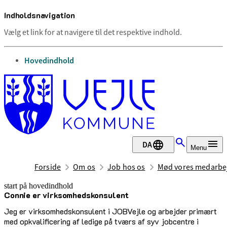
Indholdsnavigation
Vælg et link for at navigere til det respektive indhold.
gå til
Hovedindhold
DA
Menu
Forside
Om os
Job hos os
Mød vores medarbe
start på hovedindhold
Connie er virksomhedskonsulent
senest opdateret 2. marts 2026
Jeg er virksomhedskonsulent i JOBVejle og arbejder primært
med opkvalificering af ledige på tværs af syv jobcentre i