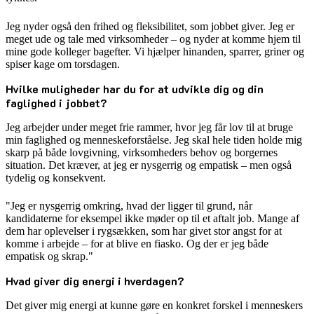
Jeg nyder også den frihed og fleksibilitet, som jobbet giver. Jeg er
meget ude og tale med virksomheder – og nyder at komme hjem til
mine gode kolleger bagefter. Vi hjælper hinanden, sparrer, griner og
spiser kage om torsdagen.
Hvilke muligheder har du for at udvikle dig og din
faglighed i jobbet?
Jeg arbejder under meget frie rammer, hvor jeg får lov til at bruge
min faglighed og menneskeforståelse. Jeg skal hele tiden holde mig
skarp på både lovgivning, virksomheders behov og borgernes
situation. Det kræver, at jeg er nysgerrig og empatisk – men også
tydelig og konsekvent.
"Jeg er nysgerrig omkring, hvad der ligger til grund, når
kandidaterne for eksempel ikke møder op til et aftalt job. Mange af
dem har oplevelser i rygsækken, som har givet stor angst for at
komme i arbejde – for at blive en fiasko. Og der er jeg både
empatisk og skrap."
Hvad giver dig energi i hverdagen?
Det giver mig energi at kunne gøre en konkret forskel i menneskers