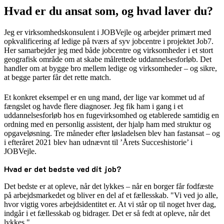
Hvad er du ansat som, og hvad laver du?
Jeg er virksomhedskonsulent i JOBVejle og arbejder primært med
opkvalificering af ledige på tværs af syv jobcentre i projektet Job7.
Her samarbejder jeg med både jobcentre og virksomheder i et stort
geografisk område om at skabe målrettede uddannelsesforløb. Det
handler om at bygge bro mellem ledige og virksomheder – og sikre,
at begge parter får det rette match.
Et konkret eksempel er en ung mand, der lige var kommet ud af
fængslet og havde flere diagnoser. Jeg fik ham i gang i et
uddannelsesforløb hos en fugevirksomhed og etablerede samtidig en
ordning med en personlig assistent, der hjalp ham med struktur og
opgaveløsning. Tre måneder efter løsladelsen blev han fastansat – og
i efteråret 2021 blev han udnævnt til ’Årets Succeshistorie’ i
JOBVejle.
Hvad er det bedste ved dit job?
Det bedste er at opleve, når det lykkes – når en borger får fodfæste
på arbejdsmarkedet og bliver en del af et fællesskab. "Vi ved jo alle,
hvor vigtig vores arbejdsidentitet er. At vi står op til noget hver dag,
indgår i et fællesskab og bidrager. Det er så fedt at opleve, når det
lykkes."