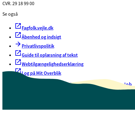
CVR. 29 18 99 00
Se også
Fagfolk.vejle.dk
Åbenhed og indsigt
Privatlivspolitik
Guide til oplæsning af tekst
Webtilgængelighedserklæring
Log på Mit Overblik
Akut hjælp
EAN-numre
Oversigt over selvbetjening
Job
Presse