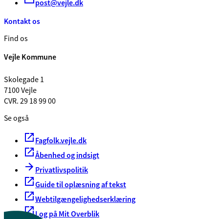
post@vejle.dk
Kontakt os
Find os
Vejle Kommune
Skolegade 1
7100 Vejle
CVR. 29 18 99 00
Se også
Fagfolk.vejle.dk
Åbenhed og indsigt
Privatlivspolitik
Guide til oplæsning af tekst
Webtilgængelighedserklæring
Log på Mit Overblik