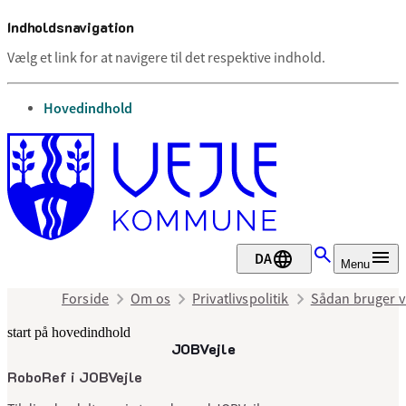
Indholdsnavigation
Vælg et link for at navigere til det respektive indhold.
gå til
Hovedindhold
DA
Menu
Forside
Om os
Privatlivspolitik
Sådan bruger vi
start på hovedindhold
JOBVejle
senest opdateret 16. juni 2026
RoboRef i JOBVejle