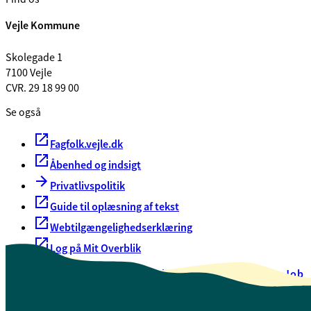
Vejle Kommune
Skolegade 1
7100 Vejle
CVR. 29 18 99 00
Se også
Fagfolk.vejle.dk
Åbenhed og indsigt
Privatlivspolitik
Guide til oplæsning af tekst
Webtilgængelighedserklæring
Log på Mit Overblik
Akut hjælp
EAN-numre
Oversigt over selvbetjening
Job
Presse