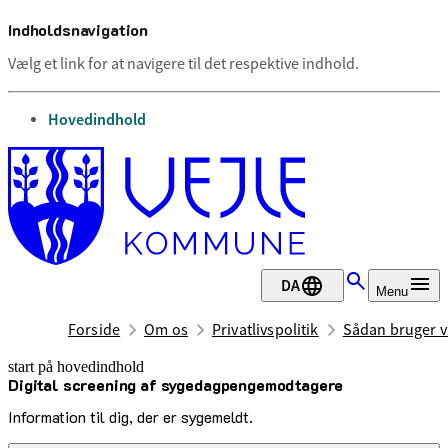
Indholdsnavigation
Vælg et link for at navigere til det respektive indhold.
gå til
Hovedindhold
DA
Menu
Forside
Om os
Privatlivspolitik
Sådan bruger vi
start på hovedindhold
Digital screening af sygedagpengemodtagere
senest opdateret 19. juni 2026
Information til dig, der er sygemeldt.