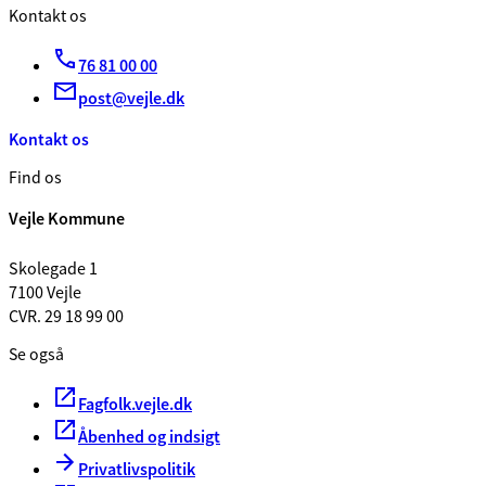
Kontakt os
76 81 00 00
post@vejle.dk
Kontakt os
Find os
Vejle Kommune
Skolegade 1
7100 Vejle
CVR. 29 18 99 00
Se også
Fagfolk.vejle.dk
Åbenhed og indsigt
Privatlivspolitik