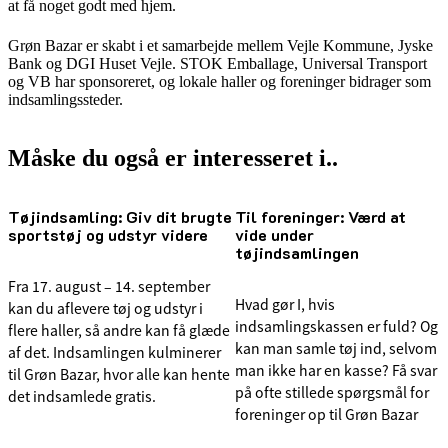
at få noget godt med hjem.
Grøn Bazar er skabt i et samarbejde mellem Vejle Kommune, Jyske
Bank og DGI Huset Vejle. STOK Emballage, Universal Transport
og VB har sponsoreret, og lokale haller og foreninger bidrager som
indsamlingssteder.
Måske du også er interesseret i..
Tøjindsamling: Giv dit brugte
Til foreninger: Værd at
sportstøj og udstyr videre
vide under
tøjindsamlingen
Fra 17. august – 14. september
Hvad gør I, hvis
kan du aflevere tøj og udstyr i
indsamlingskassen er fuld? Og
flere haller, så andre kan få glæde
kan man samle tøj ind, selvom
af det. Indsamlingen kulminerer
man ikke har en kasse? Få svar
til Grøn Bazar, hvor alle kan hente
på ofte stillede spørgsmål for
det indsamlede gratis.
foreninger op til Grøn Bazar