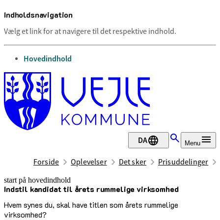
Indholdsnavigation
Vælg et link for at navigere til det respektive indhold.
gå til
Hovedindhold
DA
Menu
Forside
Oplevelser
Det sker
Prisuddelinger
start på hovedindhold
Indstil kandidat til årets rummelige virksomhed
senest opdateret 25. juni 2026
Hvem synes du, skal have titlen som årets rummelige
virksomhed?