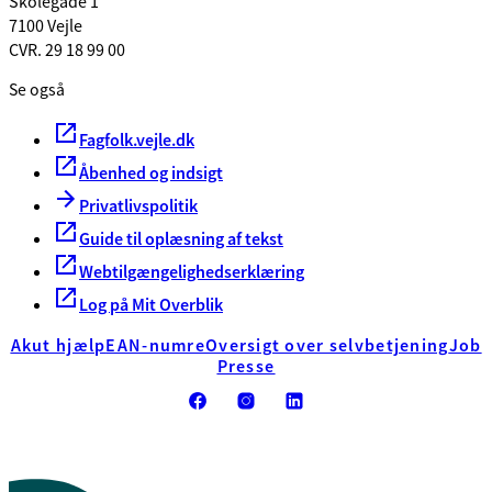
Skolegade 1
7100 Vejle
CVR. 29 18 99 00
Se også
Fagfolk.vejle.dk
Åbenhed og indsigt
Privatlivspolitik
Guide til oplæsning af tekst
Webtilgængelighedserklæring
Log på Mit Overblik
Akut hjælp
EAN-numre
Oversigt over selvbetjening
Job
Presse