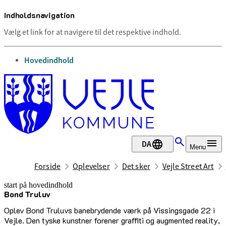
Indholdsnavigation
Vælg et link for at navigere til det respektive indhold.
gå til
Hovedindhold
DA
Menu
Forside
Oplevelser
Det sker
Vejle Street Art
start på hovedindhold
Bond Tru­luv
senest opdateret 26. marts 2025
Oplev Bond Truluvs banebrydende værk på Vissingsgade 22 i
Vejle. Den tyske kunstner forener graffiti og augmented reality,