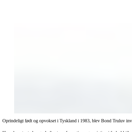
Oprindeligt født og opvokset i Tyskland i 1983, blev Bond Truluv invol