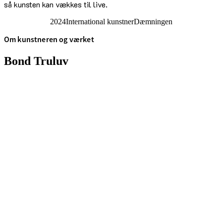
så kunsten kan vækkes til live.
2024
International kunstner
Dæmningen
Om kunstneren og værket
Bond Tru­luv