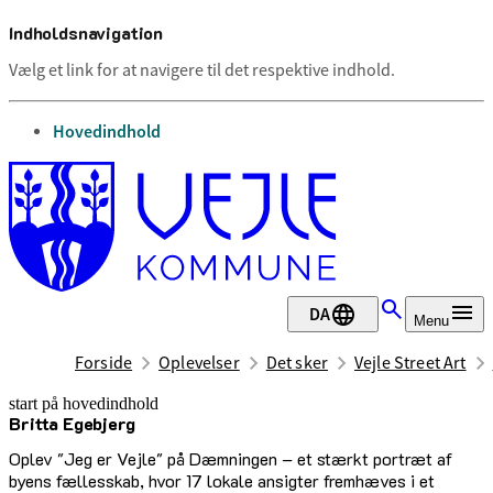
Indholdsnavigation
Vælg et link for at navigere til det respektive indhold.
gå til
Hovedindhold
DA
Menu
Forside
Oplevelser
Det sker
Vejle Street Art
start på hovedindhold
Britta Ege­bjerg
senest opdateret 17. februar 2026
Oplev "Jeg er Vejle" på Dæmningen – et stærkt portræt af
byens fællesskab, hvor 17 lokale ansigter fremhæves i et