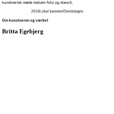
kunstnerisk møde mellem foto og stencil.
2024
Lokal kunstner
Dæmningen
Om kunstneren og værket
Britta Ege­bjerg