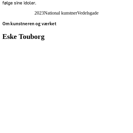
følge sine idoler.
2023
National kunstner
Vedelsgade
Om kunstneren og værket
Eske Touborg