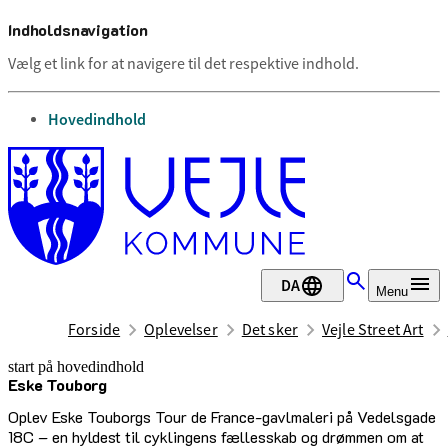
Indholdsnavigation
Vælg et link for at navigere til det respektive indhold.
gå til
Hovedindhold
DA
Menu
Forside
Oplevelser
Det sker
Vejle Street Art
start på hovedindhold
Eske Touborg
senest opdateret 17. februar 2026
Oplev Eske Touborgs Tour de France-gavlmaleri på Vedelsgade
18C – en hyldest til cyklingens fællesskab og drømmen om at