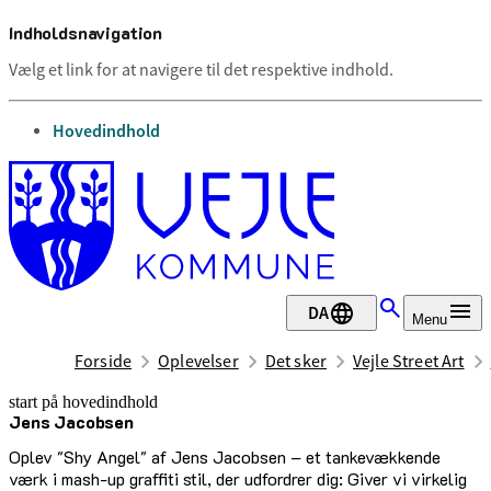
Indholdsnavigation
Vælg et link for at navigere til det respektive indhold.
gå til
Hovedindhold
DA
Menu
Forside
Oplevelser
Det sker
Vejle Street Art
start på hovedindhold
Jens Jacobsen
senest opdateret 17. februar 2026
Oplev "Shy Angel" af Jens Jacobsen – et tankevækkende
værk i mash-up graffiti stil, der udfordrer dig: Giver vi virkelig