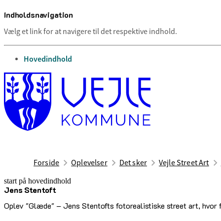
Indholdsnavigation
Vælg et link for at navigere til det respektive indhold.
gå til
Hovedindhold
Forside
Oplevelser
Det sker
Vejle Street Art
start på hovedindhold
Jens Stentoft
senest opdateret 17. februar 2026
Oplev "Glæde" – Jens Stentofts fotorealistiske street art, hvor 