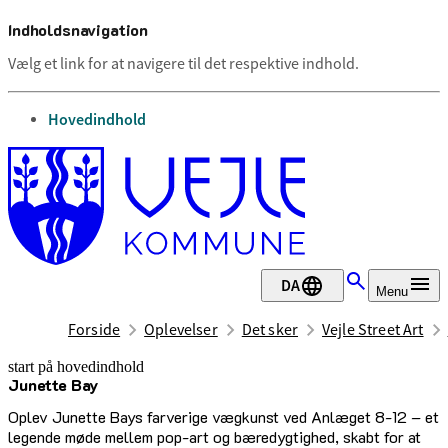
Indholdsnavigation
Vælg et link for at navigere til det respektive indhold.
gå til
Hovedindhold
DA
Menu
Forside
Oplevelser
Det sker
Vejle Street Art
start på hovedindhold
Junette Bay
senest opdateret 17. februar 2026
Oplev Junette Bays farverige vægkunst ved Anlæget 8-12 – et
legende møde mellem pop-art og bæredygtighed, skabt for at