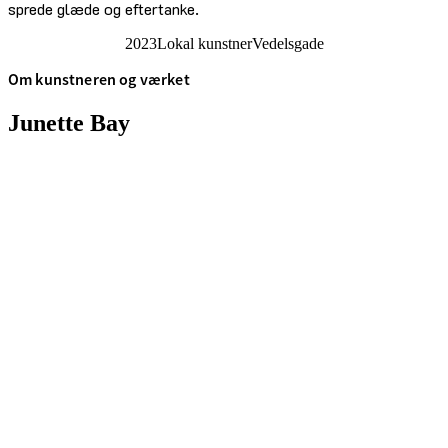
sprede glæde og eftertanke.
2023
Lokal kunstner
Vedelsgade
Om kunstneren og værket
Junette Bay