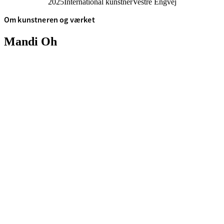
2025
International kunstner
Vestre Engvej
Om kunstneren og værket
Mandi Oh