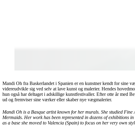
Mandi Oh fra Baskerlandet i Spanien er en kunstner kendt for sine væ
videreudvikle sig ved selv at lave kunst og malerier. Hendes hovedmot
hun også har deltaget i adskillige kunstfestivaller. Efter otte år med B
ud og fremviser sine værker eller skaber nye vægmalerier.
Mandi Oh is a Basque artist known for her murals. She studied Fine A
Mermaids. Her work has been represented in dozens of exhibitions in 
as a base she moved to Valencia (Spain) to focus on her very own sty