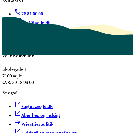
Kontakt os
76 81 00 00
post@vejle.dk
Kontakt os
Find os
Vejle Kommune
Skolegade 1
7100 Vejle
CVR. 29 18 99 00
Se også
Fagfolk.vejle.dk
Åbenhed og indsigt
Privatlivspolitik