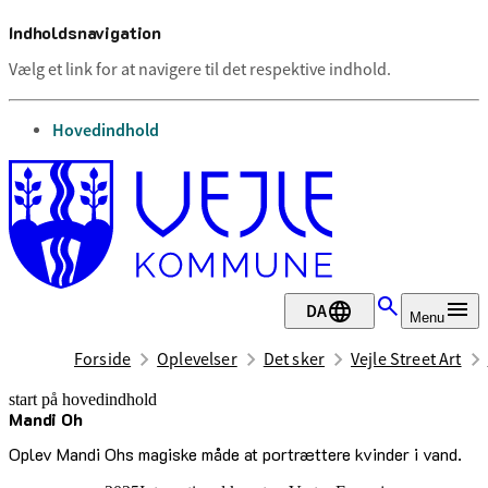
Indholdsnavigation
Vælg et link for at navigere til det respektive indhold.
gå til
Hovedindhold
DA
Menu
Forside
Oplevelser
Det sker
Vejle Street Art
start på hovedindhold
Mandi Oh
senest opdateret 17. februar 2026
Oplev Mandi Ohs magiske måde at portrættere kvinder i vand.