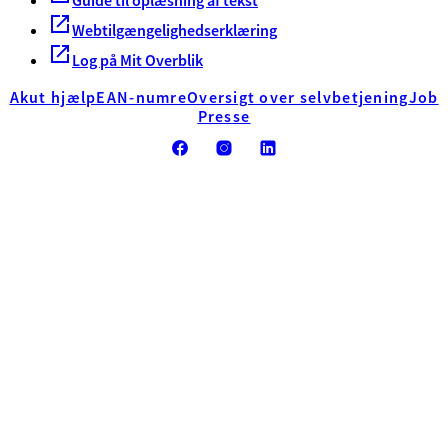
Guide til oplæsning af tekst
Webtilgængelighedserklæring
Log på Mit Overblik
Akut hjælp
EAN-numre
Oversigt over selvbetjening
Job
Presse