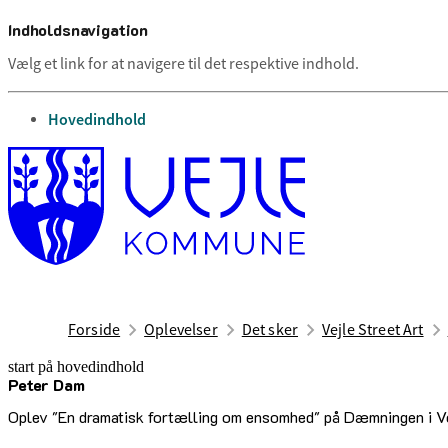
Indholdsnavigation
Vælg et link for at navigere til det respektive indhold.
gå til
Hovedindhold
Forside
Oplevelser
Det sker
Vejle Street Art
start på hovedindhold
Peter Dam
senest opdateret 26. marts 2025
Oplev "En dramatisk fortælling om ensomhed" på Dæmningen i Ve