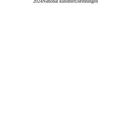
2024
National kunstner
Dæmningen