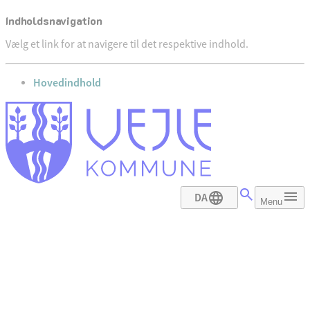
Indholdsnavigation
Vælg et link for at navigere til det respektive indhold.
gå til
Hovedindhold
DA
Menu