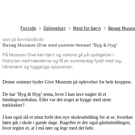
Forside
Oplevelser
Mest for børn
Besøg Museu
start på hovedindhold
Besøg Museum Give med sommertemaet ’Byg & Hyg’
senest opdateret 8. juni 2026
På Museum Give kan børn og voksne gå på opdagelse i
historien med hænderne og få en sommerdag fyldt med leg,
håndværk og hyggelige oplevelser.
Denne sommer byder Give Museum på oplevelser for hele kroppen.
De har ’Byg & Hyg’-tema, hvor I kan lave nagler til et
bindingsværkshus. Eller var det noget at bygge med store
træklodser?
I kan også slå et smut forbi den nye skoleudstilling for at se, hvordan
børn gik i skole i gamle dage. Bagefter er der også gårdudstillingen,
hvor reglen er, at I må røre og lege med det hele.