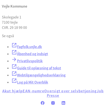
Vejle Kommune
Skolegade 1
7100 Vejle
CVR. 29 18 99 00
Se også
Fagfolk.vejle.dk
Åbenhed og indsigt
Privatlivspolitik
Guide til oplæsning af tekst
Webtilgængelighedserklæring
Log på Mit Overblik
Akut hjælp
EAN-numre
Oversigt over selvbetjening
Job
Presse