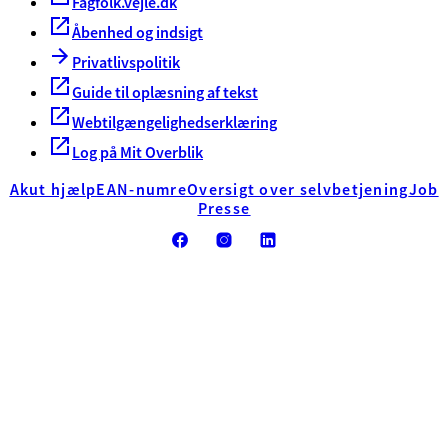
Fagfolk.vejle.dk
Åbenhed og indsigt
Privatlivspolitik
Guide til oplæsning af tekst
Webtilgængelighedserklæring
Log på Mit Overblik
Akut hjælp
EAN-numre
Oversigt over selvbetjening
Job
Presse