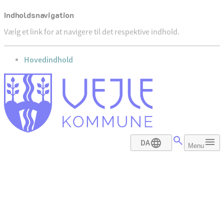
Indholdsnavigation
Vælg et link for at navigere til det respektive indhold.
gå til
Hovedindhold
DA
Menu