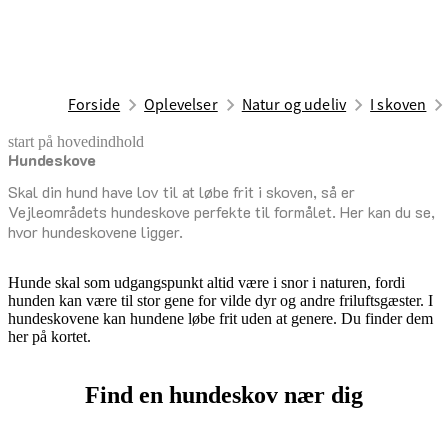
Forside
Oplevelser
Natur og udeliv
I skoven
start på hovedindhold
Hundeskove
senest opdateret 10. juni 2026
Skal din hund have lov til at løbe frit i skoven, så er
Vejleområdets hundeskove perfekte til formålet. Her kan du se,
hvor hundeskovene ligger.
Hunde skal som udgangspunkt altid være i snor i naturen, fordi
hunden kan være til stor gene for vilde dyr og andre friluftsgæster. I
hundeskovene kan hundene løbe frit uden at genere. Du finder dem
her på kortet.
Find en hundeskov nær dig