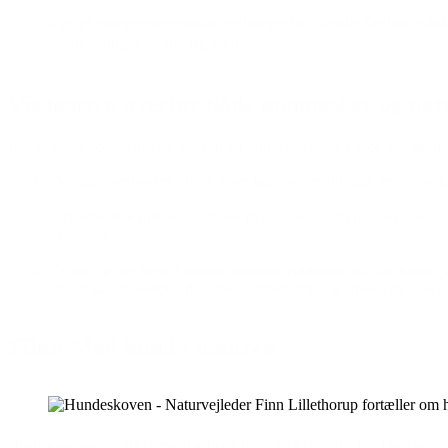
Rigtigt mange mennesker er bange for hunde. De har måske
tænk venligst på det og vis hensyn.
Vis hensyn overfor både mennesker og nat
Det er rigtig go’ stil at vise hensyn og holde din hund i snor. Du skabe
Mange mennesker - både store og små - er utrygge ved hunde, 
Dyreholdere oplever, at deres dyr er meget utrygge ved løsgåe
kæledyr.
Vilde dyr og fugle i naturen stresses voldsomt, når din hunds j
hund kan få vækket de indre jagtinstinkter og stresse dyrene r
Film: Med hund i naturen
Hundeskoven - Naturvejleder Finn Lillethorup fortæller 