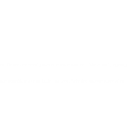
n. De ser den nemlig som et truende rovdyr – ikke et sødt, legesygt
mange skambidte dyr og fugle i naturen. Selv den sødeste nuser af en