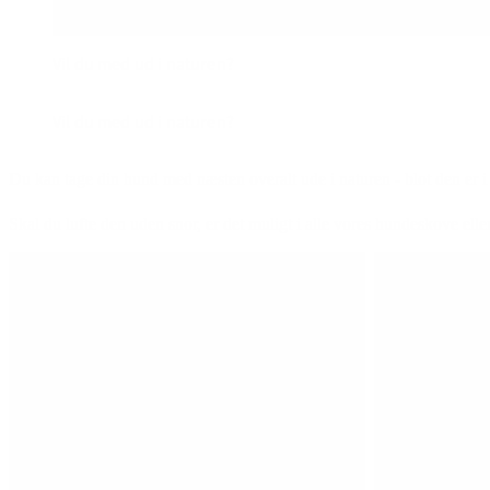
Vil du med ud i naturen?
Vil du med ud i naturen?
Du kan tage din hund med næsten overalt ude i naturen - blot den er i 
Skal du lufte den uden snor, er det muligt i alle vores hundeskove ell