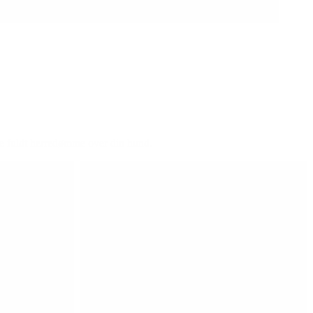
have fuldt herredømme over din hund.