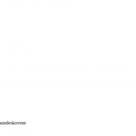
 oplevet en bidsk hund tidligere. Så
ur
r tryghed, fordi:
som ikke er i snor.
nde hunde. Kvæg kan faktisk blive aggressive og gå til angreb på hunde
agtinstinkt tager over, og den jagter dem. Der findes i øvrigt hvert år 
undt.
om hundeskovene