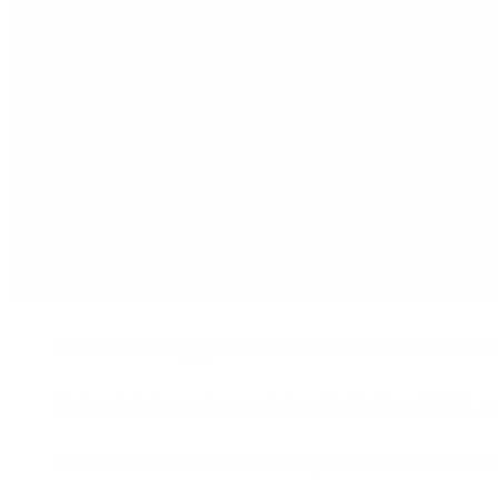
Alle hunde har et jagtinstinkt, Det er blandt andet derfor, 
Din hund skal være i snor ved stranden fra 1. april til 30. 
I hundeskoven behøver I ikke snor, hvis du har fuld kontro