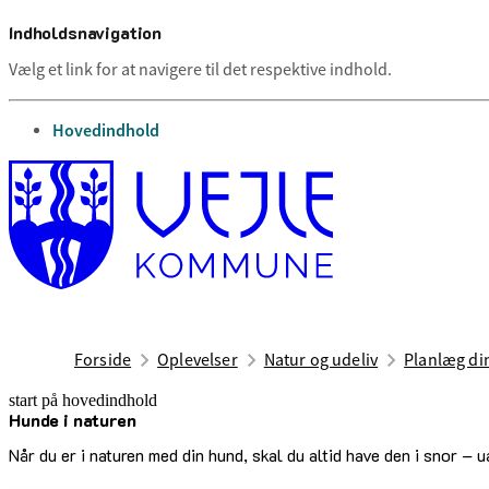
Indholdsnavigation
Vælg et link for at navigere til det respektive indhold.
gå til
Hovedindhold
Forside
Oplevelser
Natur og udeliv
Planlæg di
start på hovedindhold
Hunde i naturen
senest opdateret 10. juni 2026
Når du er i naturen med din hund, skal du altid have den i snor – 