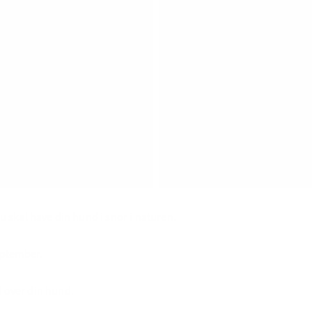
du skal have din hund i snor i naturen.
september.
l over din hund.