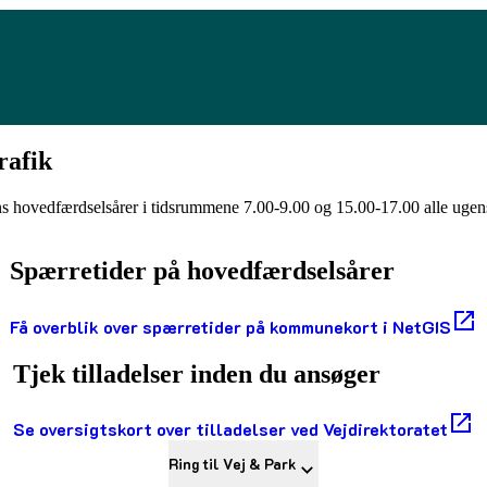
rafik
 hovedfærdselsårer i tidsrummene 7.00-9.00 og 15.00-17.00 alle ugens d
Spærretider på hovedfærdselsårer
Få overblik over spærretider på kommunekort i NetGIS
Tjek tilladelser inden du ansøger
Se oversigtskort over tilladelser ved Vejdirektoratet
Ring til Vej & Park