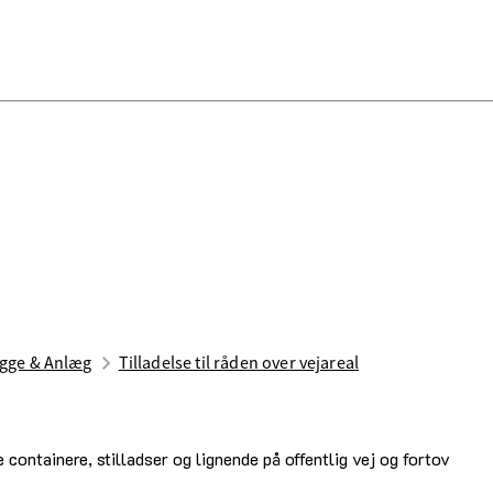
gge & Anlæg
Til­lad­else til råden over vej­areal
le containere, stilladser og lignende på offentlig vej og fortov