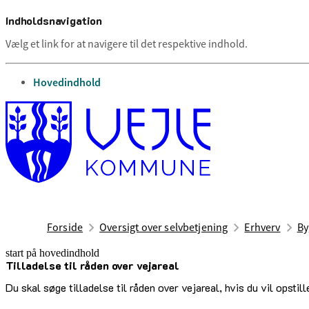
Indholdsnavigation
Vælg et link for at navigere til det respektive indhold.
gå til
Hovedindhold
Forside
Oversigt over selvbetjening
Erhverv
By
start på hovedindhold
Til­lad­else til råden over vej­areal
senest opdateret 7. marts 2025
Du skal søge tilladelse til råden over vejareal, hvis du vil opstil