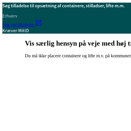
Søg tilladelse til opsætning af containere, stilladser, lifte m.m.
Erhverv
Søg om tilladelse
Kræver MitID
Vis særlig hensyn på veje med høj t
Du må ikke placere containere og lifte m.v. på kommunens