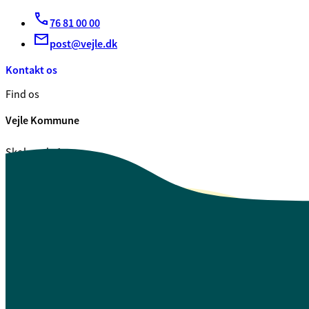
76 81 00 00
post@vejle.dk
Kontakt os
Find os
Vejle Kommune
Skolegade 1
7100 Vejle
CVR. 29 18 99 00
Se også
Fagfolk.vejle.dk
Åbenhed og indsigt
Privatlivspolitik
Guide til oplæsning af tekst