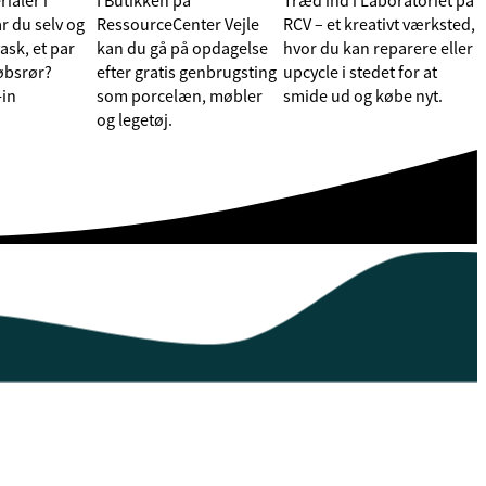
ialer i
I Butikken på
Træd ind i Laboratoriet på
år du selv og
RessourceCenter Vejle
RCV – et kreativt værksted,
sk, et par
kan du gå på opdagelse
hvor du kan reparere eller
løbsrør?
efter gratis genbrugsting
upcycle i stedet for at
-in
som porcelæn, møbler
smide ud og købe nyt.
og legetøj.