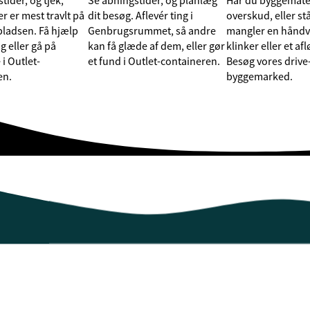
tider, og tjek,
Se åbningstider, og planlæg
Har du byggemater
r er mest travlt på
dit besøg. Aflevér ting i
overskud, eller st
ladsen. Få hjælp
Genbrugsrummet, så andre
mangler en håndva
ng eller gå på
kan få glæde af dem, eller gør
klinker eller et af
i Outlet-
et fund i Outlet-containeren.
Besøg vores drive
en.
byggemarked.