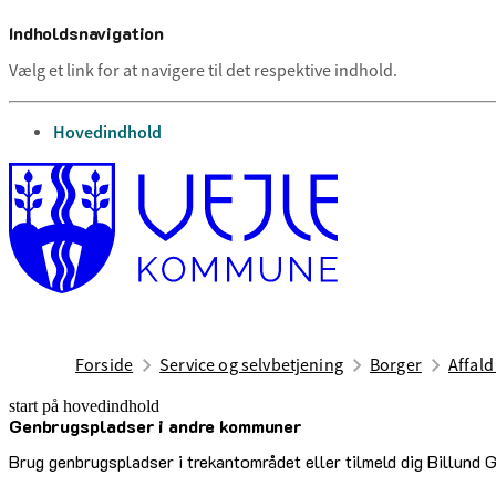
Indholdsnavigation
Vælg et link for at navigere til det respektive indhold.
gå til
Hovedindhold
Forside
Service og selvbetjening
Borger
Affal
start på hovedindhold
Genbrugspladser i andre kommuner
senest opdateret 26. juni 2026
Brug genbrugspladser i trekantområdet eller tilmeld dig Billund 