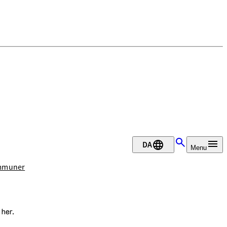
DA
Menu
ommuner
 her.