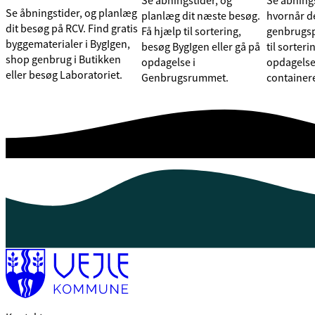
Se åbningstider, og
Se åbnings
Se åbningstider, og planlæg
planlæg dit næste besøg.
hvornår de
dit besøg på RCV. Find gratis
Få hjælp til sortering,
genbrugsp
byggematerialer i BygIgen,
besøg BygIgen eller gå på
til sorteri
shop genbrug i Butikken
opdagelse i
opdagelse 
eller besøg Laboratoriet.
Genbrugsrummet.
container