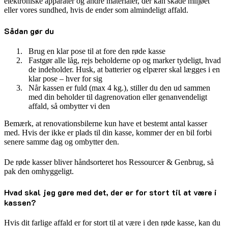
elektroniske apparater og andre materialer, der kan skade miljøet
eller vores sundhed, hvis de ender som almindeligt affald.
Sådan gør du
Brug en klar pose til at fore den røde kasse
Fastgør alle låg, rejs beholderne op og marker tydeligt, hvad
de indeholder. Husk, at batterier og elpærer skal lægges i en
klar pose – hver for sig
Når kassen er fuld (max 4 kg.), stiller du den ud sammen
med din beholder til dagrenovation eller genanvendeligt
affald, så ombytter vi den
Bemærk, at renovationsbilerne kun have et bestemt antal kasser
med. Hvis der ikke er plads til din kasse, kommer der en bil forbi
senere samme dag og ombytter den.
De røde kasser bliver håndsorteret hos Ressourcer & Genbrug, så
pak den omhyggeligt.
Hvad skal jeg gøre med det, der er for stort til at være i
kassen?
Hvis dit farlige affald er for stort til at være i den røde kasse, kan du