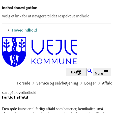
Indholdsnavigation
Vælg et link for at navigere til det respektive indhold.
gå til
Hovedindhold
DA
Menu
Forside
Service og selvbetjening
Borger
Affal
start på hovedindhold
Farligt affald
senest opdateret 21. april 2026
Den røde kasse er til farligt affald som batterier, kemikalier, små