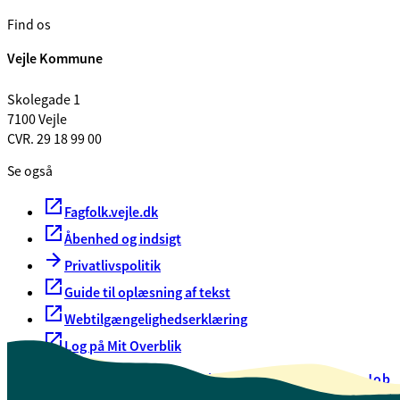
Find os
Vejle Kommune
Skolegade 1
7100 Vejle
CVR. 29 18 99 00
Se også
Fagfolk.vejle.dk
Åbenhed og indsigt
Privatlivspolitik
Guide til oplæsning af tekst
Webtilgængelighedserklæring
Log på Mit Overblik
Akut hjælp
EAN-numre
Oversigt over selvbetjening
Job
Presse