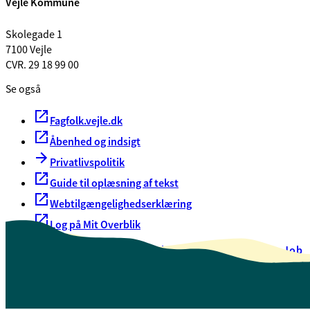
Vejle Kommune
Skolegade 1
7100 Vejle
CVR. 29 18 99 00
Se også
Fagfolk.vejle.dk
Åbenhed og indsigt
Privatlivspolitik
Guide til oplæsning af tekst
Webtilgængelighedserklæring
Log på Mit Overblik
Akut hjælp
EAN-numre
Oversigt over selvbetjening
Job
Presse