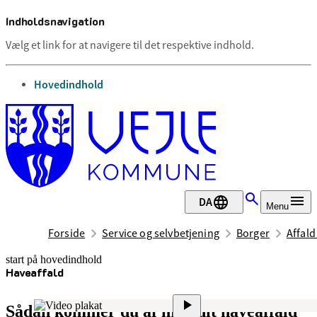
Indholdsnavigation
Vælg et link for at navigere til det respektive indhold.
gå til
Hovedindhold
DA
Menu
Forside
Service og selvbetjening
Borger
Affal
start på hovedindhold
Haveaffald
senest opdateret 21. april 2026
Sådan kommer du af med dit haveaffald