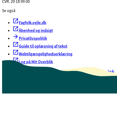
CVR. 29 18 99 00
Se også
Fagfolk.vejle.dk
Åbenhed og indsigt
Privatlivspolitik
Guide til oplæsning af tekst
Webtilgængelighedserklæring
Log på Mit Overblik
Akut hjælp
EAN-numre
Oversigt over selvbetjening
Job
Presse