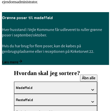
ejendomsadministrator.
Grønne poser til madaffald
Hver husstand i Vejle Kommune får udleveret to ruller grønne
poser i september/oktober.
Hvis du har brug for flere poser, kan de købes på
genbrugspladserne eller i receptionen på Kirketorvet 22.
Læs mere
Hvordan skal jeg sortere?
Åbn alle
Madaffald
Restaffald