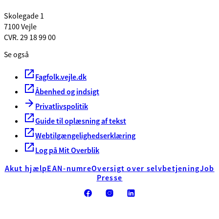
Skolegade 1
7100 Vejle
CVR. 29 18 99 00
Se også
Fagfolk.vejle.dk
Åbenhed og indsigt
Privatlivspolitik
Guide til oplæsning af tekst
Webtilgængelighedserklæring
Log på Mit Overblik
Akut hjælp
EAN-numre
Oversigt over selvbetjening
Job
Presse