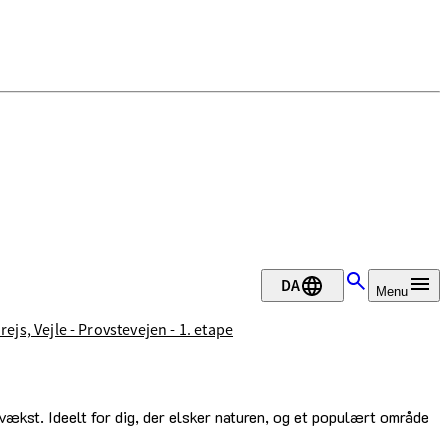
DA
Menu
rejs, Vejle - Provstevejen - 1. etape
 vækst. Ideelt for dig, der elsker naturen, og et populært område