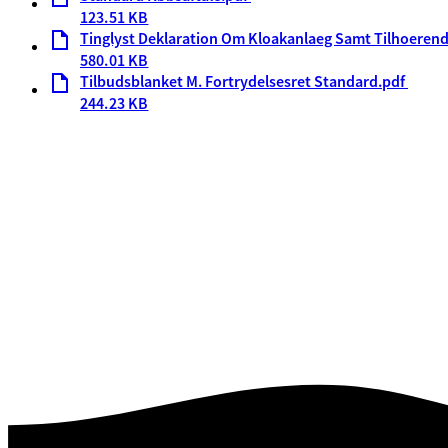
123.51 KB
Tinglyst Deklaration Om Kloakanlaeg Samt Tilhoerende
580.01 KB
Tilbudsblanket M. Fortrydelsesret Standard.pdf
244.23 KB