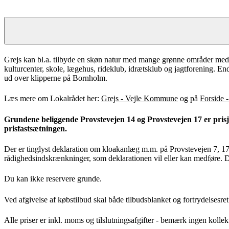
Grejs er en åben, selvstændig og viljestærk by med en betagende udsig
hvilket gør transportforbindelserne til motorvejsnettet rigtig gode. U
Grejs kan bl.a. tilbyde en skøn natur med mange grønne områder med b
kulturcenter, skole, lægehus, rideklub, idrætsklub og jagtforening. 
ud over klipperne på Bornholm.
Læs mere om Lokalrådet her:
Grejs - Vejle Kommune
og på
Forside -
Grundene beliggende Provstevejen 14 og Provstevejen 17 er prisjus
prisfastsætningen.
Der er tinglyst deklaration om kloakanlæg m.m. på Provstevejen 7, 17, 
rådighedsindskrænkninger, som deklarationen vil eller kan medføre. D
Du kan ikke reservere grunde.
Ved afgivelse af købstilbud skal både tilbudsblanket og fortrydelsesret
Alle priser er inkl. moms og tilslutningsafgifter - bemærk ingen kolle