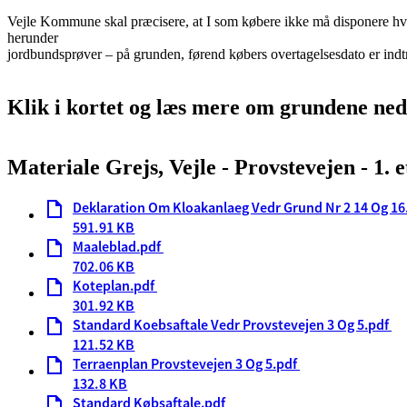
Vejle Kommune skal præcisere, at I som købere ikke må disponere hverk
herunder
jordbundsprøver – på grunden, førend købers overtagelsesdato er indt
Klik i kortet og læs mere om grundene ne
Materiale Grejs, Vejle - Provstevejen - 1. 
Deklaration Om Kloakanlaeg Vedr Grund Nr 2 14 Og 16
591.91 KB
Maaleblad.pdf
702.06 KB
Koteplan.pdf
301.92 KB
Standard Koebsaftale Vedr Provstevejen 3 Og 5.pdf
121.52 KB
Terraenplan Provstevejen 3 Og 5.pdf
132.8 KB
Standard Købsaftale.pdf