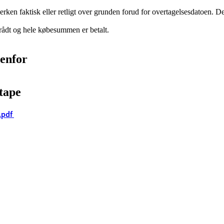
en faktisk eller retligt over grunden forud for overtagelsesdatoen. De
rådt og hele købesummen er betalt.
denfor
etape
.pdf