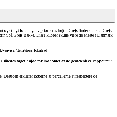
js er beliggende ved Østjyske Motorvej syv kilometer nord for Vejle,
halv time når du Horsens, Brande, Kolding og Billund.
t rigt foreningsliv prioriteres højt. I Grejs finder du bl.a. Grejs
spring på Grejs Bakke. Disse klipper skulle være de eneste i Danmark
dk/vejviser/item/grejs-lokalrad
 således taget højde for indholdet af de geotekniske rapporter i
re. Desuden erklærer køberne af parcellerne at respektere de