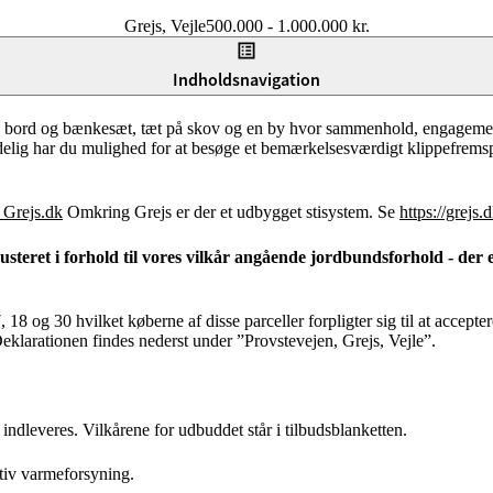
Grejs, Vejle
500.000 - 1.000.000 kr.
t til Grejsdalen, som gør det svært ikke at blive en smule poetisk. Gre
Indholdsnavigation
nder 15 minutters kørsel til centrum af attraktive Vejle, og på under en 
ord og bænkesæt, tæt på skov og en by hvor sammenhold, engagement og e
Endelig har du mulighed for at besøge et bemærkelsesværdigt klippefrem
 Grejs.dk
Omkring Grejs er der et udbygget stisystem. Se
https://grejs.
teret i forhold til vores vilkår angående jordbundsforhold - der er
18 og 30 hvilket køberne af disse parceller forpligter sig til at accepte
eklarationen findes nederst under ”Provstevejen, Grejs, Vejle”.
 indleveres. Vilkårene for udbuddet står i tilbudsblanketten.
ktiv varmeforsyning.