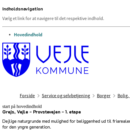
Indholdsnavigation
Vælg et link for at navigere til det respektive indhold.
gå til
Hovedindhold
Forside
Service og selvbetjening
Borger
Bolig,
start på hovedindhold
Grejs, Vejle - Provstevejen - 1. etape
senest opdateret 18. februar 2026
Dejlige naturgrunde med mulighed for beliggenhed ud til friareale
for den yngre generation.