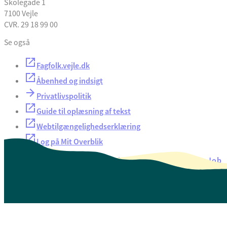
Skolegade 1
7100 Vejle
CVR. 29 18 99 00
Se også
Fagfolk.vejle.dk
Åbenhed og indsigt
Privatlivspolitik
Guide til oplæsning af tekst
Webtilgængelighedserklæring
Log på Mit Overblik
Akut hjælp
EAN-numre
Oversigt over selvbetjening
Job
Presse