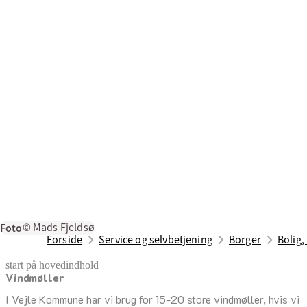
Foto
© Mads Fjeldsø
Forside
Service og selvbetjening
Borger
Bolig,
start på hovedindhold
Vindmøller
senest opdateret 29. maj 2026
I Vejle Kommune har vi brug for 15-20 store vindmøller, hvis vi