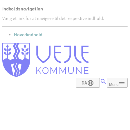
Indholdsnavigation
Vælg et link for at navigere til det respektive indhold.
gå til
Hovedindhold
DA
Menu