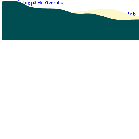
Log på Mit Overblik
Akut hjælp
EAN-numre
Oversigt over selvbetjening
Job
Presse