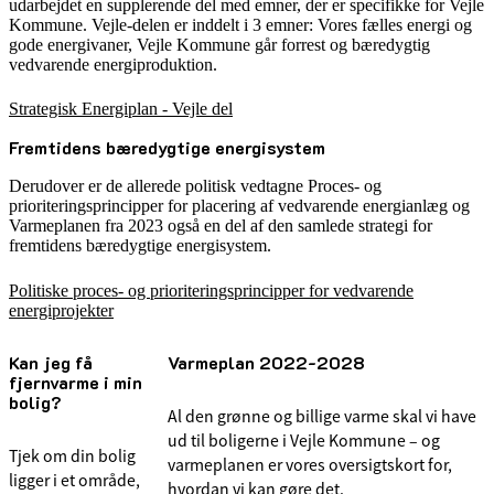
udarbejdet en supplerende del med emner, der er specifikke for Vejle
Kommune. Vejle-delen er inddelt i 3 emner: Vores fælles energi og
gode energivaner, Vejle Kommune går forrest og bæredygtig
vedvarende energiproduktion.
Strategisk Energiplan - Vejle del
Fremtidens bæredygtige energisystem
Derudover er de allerede politisk vedtagne Proces- og
prioriteringsprincipper for placering af vedvarende energianlæg og
Varmeplanen fra 2023 også en del af den samlede strategi for
fremtidens bæredygtige energisystem.
Politiske proces- og prioriteringsprincipper for vedvarende
energiprojekter
Kan jeg få
Varmeplan 2022-2028
fjernvarme i min
bolig?
Al den grønne og billige varme skal vi have
ud til boligerne i Vejle Kommune – og
Tjek om din bolig
varmeplanen er vores oversigtskort for,
ligger i et område,
hvordan vi kan gøre det.