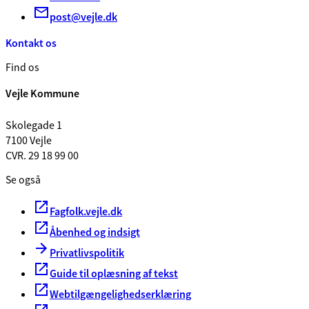
post@vejle.dk
Kontakt os
Find os
Vejle Kommune
Skolegade 1
7100 Vejle
CVR. 29 18 99 00
Se også
Fagfolk.vejle.dk
Åbenhed og indsigt
Privatlivspolitik
Guide til oplæsning af tekst
Webtilgængelighedserklæring