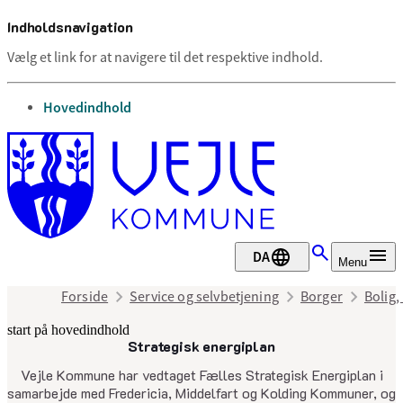
Indholdsnavigation
Vælg et link for at navigere til det respektive indhold.
gå til
Hovedindhold
DA
Menu
Forside
Service og selvbetjening
Borger
Bolig,
start på hovedindhold
Strategisk energiplan
senest opdateret 5. marts 2026
Vejle Kommune har vedtaget Fælles Strategisk Energiplan i
samarbejde med Fredericia, Middelfart og Kolding Kommuner, og