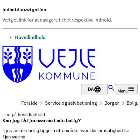
Indholdsnavigation
Vælg et link for at navigere til det respektive indhold.
gå til
Hovedindhold
DA
Menu
Forside
Service og selvbetjening
Borger
Bolig,
start på hovedindhold
Kan jeg få fjernvarme i min bolig?
senest opdateret 16. marts 2026
Tjek om din bolig ligger i et område, hvor der er mulighed for
fjernvarme