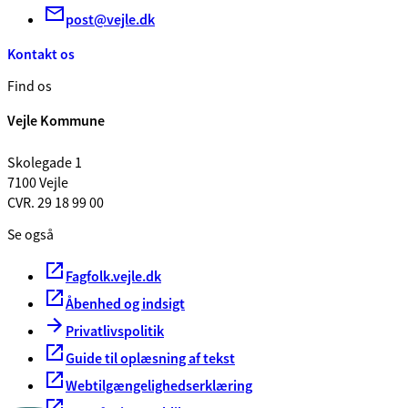
post@vejle.dk
Kontakt os
Find os
Vejle Kommune
Skolegade 1
7100 Vejle
CVR. 29 18 99 00
Se også
Fagfolk.vejle.dk
Åbenhed og indsigt
Privatlivspolitik
Guide til oplæsning af tekst
Webtilgængelighedserklæring