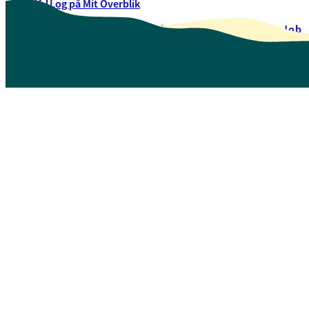
Log på Mit Overblik
Akut hjælp
EAN-numre
Oversigt over selvbetjening
Job
Presse