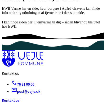
EWII Varme har en side, hvor borgere i Ågård-Gravens kan finde
info omkring udrulningen af fjernvarme i deres område.
I kan finde siden her:
Fjernvarme til dig – sådan bliver du tilsluttet
hos EWII
.
Kontakt os
76 81 00 00
post@vejle.dk
Kontakt os