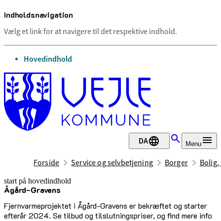
Indholdsnavigation
Vælg et link for at navigere til det respektive indhold.
gå til
Hovedindhold
DA
Menu
Forside
Service og selvbetjening
Borger
Bolig,
start på hovedindhold
Ågård-Gravens
senest opdateret 23. marts 2026
Fjernvarmeprojektet i Ågård-Gravens er bekræftet og starter
efterår 2024. Se tilbud og tilslutningspriser, og find mere info