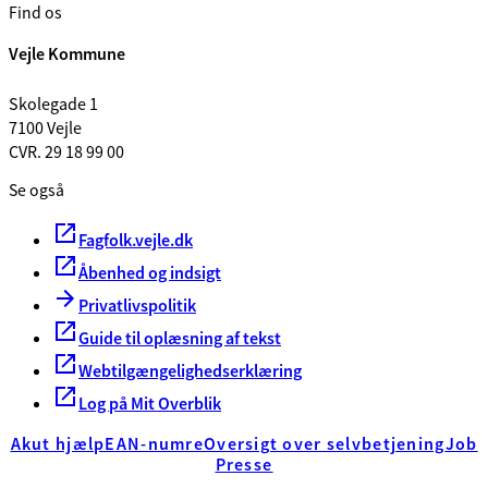
Find os
Vejle Kommune
Skolegade 1
7100 Vejle
CVR. 29 18 99 00
Se også
Fagfolk.vejle.dk
Åbenhed og indsigt
Privatlivspolitik
Guide til oplæsning af tekst
Webtilgængelighedserklæring
Log på Mit Overblik
Akut hjælp
EAN-numre
Oversigt over selvbetjening
Job
Presse