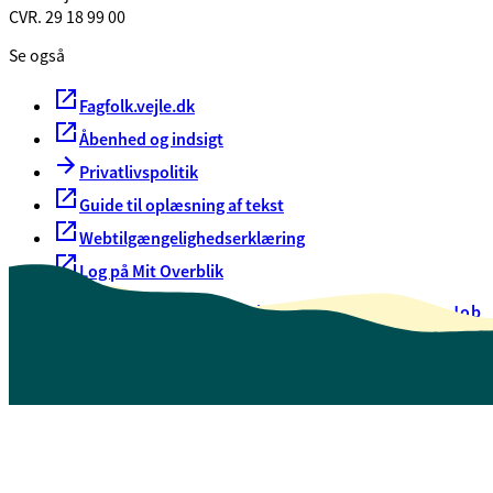
CVR. 29 18 99 00
Se også
Fagfolk.vejle.dk
Åbenhed og indsigt
Privatlivspolitik
Guide til oplæsning af tekst
Webtilgængelighedserklæring
Log på Mit Overblik
Akut hjælp
EAN-numre
Oversigt over selvbetjening
Job
Presse