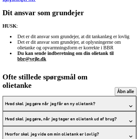
Dit ansvar som grundejer
HUSK
:
Det er dit ansvar som grundejer, at dit tankanlæg er lovlig
Det er dit ansvar som grundejer, at oplysningerne om
olietanke og opvarmningsform er korrekte i BBR
Du kan sende indberetning om din olietank til
bbr@vejle.dk
Ofte stillede spørgsmål om
olietanke
Åbn alle
Hvad skal jeg gøre når jeg får en ny olietank?
Hvad skal jeg gøre, når jeg tager en olietank ud af brug?
Hvorfor skal jeg vide om min olietank er lovlig?