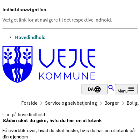
Indholdsnavigation
Vælg et link for at navigere til det respektive indhold.
gå til
Hovedindhold
DA
Menu
Forside
Service og selvbetjening
Borger
Bolig,
start på hovedindhold
Sådan skal du gøre, hvis du har en olietank
senest opdateret 23. april 2026
Få overblik over, hvad du skal huske, hvis du har en olietank på
din ejendom