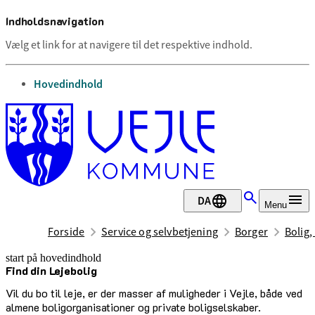
Indholdsnavigation
Vælg et link for at navigere til det respektive indhold.
gå til
Hovedindhold
DA
Menu
Forside
Service og selvbetjening
Borger
Bolig,
start på hovedindhold
Find din Lejebolig
senest opdateret 22. januar 2026
Vil du bo til leje, er der masser af muligheder i Vejle, både ved
almene boligorganisationer og private boligselskaber.