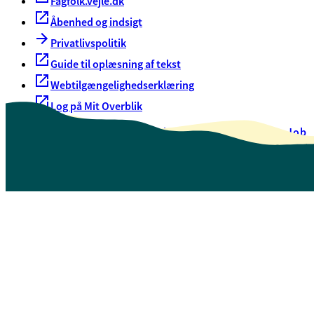
Fagfolk.vejle.dk
Åbenhed og indsigt
Privatlivspolitik
Guide til oplæsning af tekst
Webtilgængelighedserklæring
Log på Mit Overblik
Akut hjælp
EAN-numre
Oversigt over selvbetjening
Job
Presse