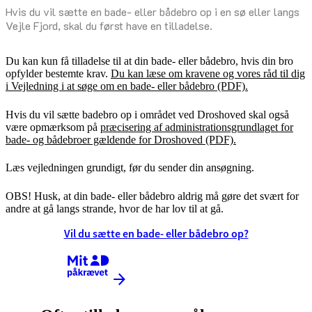
Hvis du vil sætte en bade- eller bådebro op i en sø eller langs
Vejle Fjord, skal du først have en tilladelse.
Du kan kun få tilladelse til at din bade- eller bådebro, hvis din bro
opfylder bestemte krav.
Du kan læse om kravene og vores råd til dig
i Vejledning i at søge om en bade- eller bådebro (PDF).
Hvis du vil sætte badebro op i området ved Droshoved skal også
være opmærksom på
præcisering af administrationsgrundlaget for
bade- og bådebroer gældende for Droshoved (PDF).
Læs vejledningen grundigt, før du sender din ansøgning.
OBS! Husk, at din bade- eller bådebro aldrig må gøre det svært for
andre at gå langs strande, hvor de har lov til at gå.
Vil du sætte en bade- eller både­bro op?
Kræver MitID