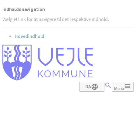
Indholdsnavigation
Vælg et link for at navigere til det respektive indhold.
gå til
Hovedindhold
DA
Menu