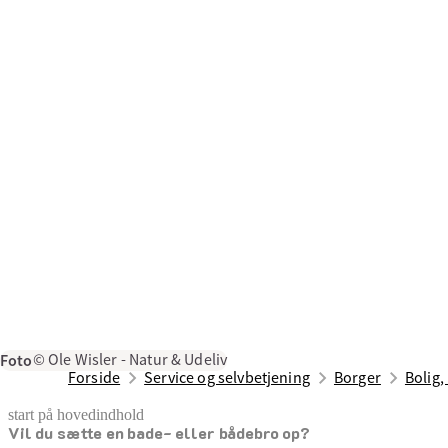
Foto
© Ole Wisler - Natur & Udeliv
Forside
Service og selvbetjening
Borger
Bolig,
start på hovedindhold
Vil du sætte en bade- eller bådebro op?
senest opdateret 10. april 2025