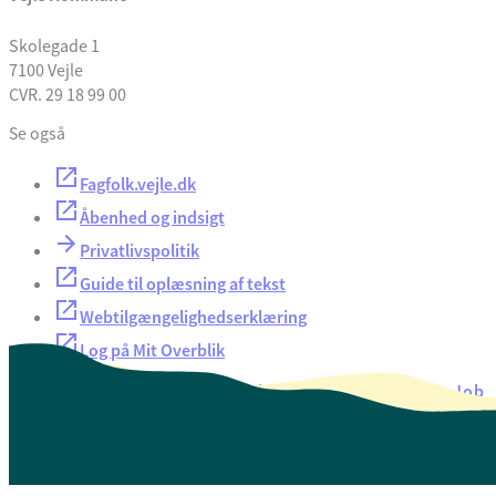
Skolegade 1
7100 Vejle
CVR. 29 18 99 00
Se også
Fagfolk.vejle.dk
Åbenhed og indsigt
Privatlivspolitik
Guide til oplæsning af tekst
Webtilgængelighedserklæring
Log på Mit Overblik
Akut hjælp
EAN-numre
Oversigt over selvbetjening
Job
Presse