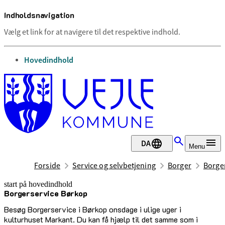
Indholdsnavigation
Vælg et link for at navigere til det respektive indhold.
gå til
Hovedindhold
DA
Menu
Forside
Service og selvbetjening
Borger
Borge
start på hovedindhold
Borgerservice Børkop
senest opdateret 23. juni 2026
Besøg Borgerservice i Børkop onsdage i ulige uger i
kulturhuset Markant. Du kan få hjælp til det samme som i