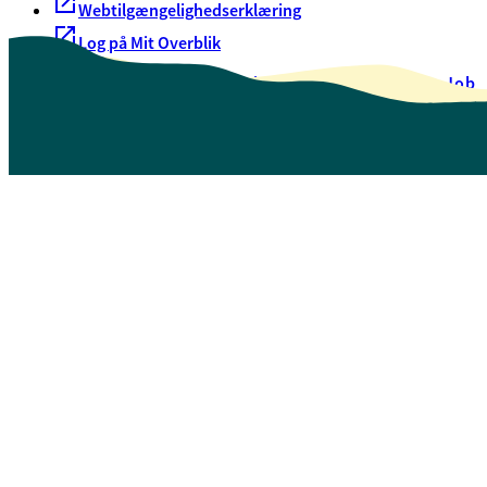
Webtilgængelighedserklæring
Log på Mit Overblik
Akut hjælp
EAN-numre
Oversigt over selvbetjening
Job
Presse