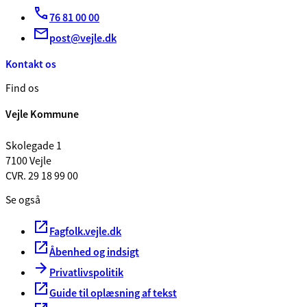
76 81 00 00
post@vejle.dk
Kontakt os
Find os
Vejle Kommune
Skolegade 1
7100 Vejle
CVR. 29 18 99 00
Se også
Fagfolk.vejle.dk
Åbenhed og indsigt
Privatlivspolitik
Guide til oplæsning af tekst