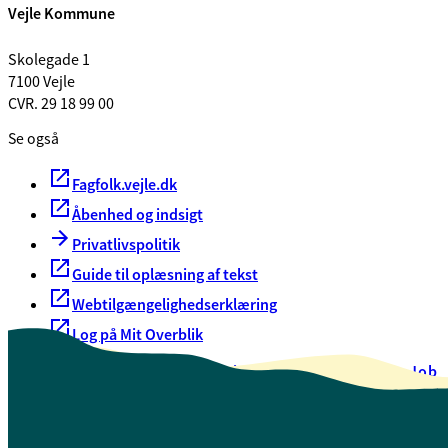
Vejle Kommune
Skolegade 1
7100 Vejle
CVR. 29 18 99 00
Se også
Fagfolk.vejle.dk
Åbenhed og indsigt
Privatlivspolitik
Guide til oplæsning af tekst
Webtilgængelighedserklæring
Log på Mit Overblik
Akut hjælp
EAN-numre
Oversigt over selvbetjening
Job
Presse