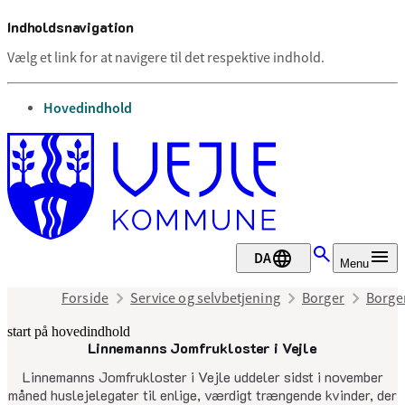
Indholdsnavigation
Vælg et link for at navigere til det respektive indhold.
gå til
Hovedindhold
DA
Menu
Forside
Service og selvbetjening
Borger
Borge
start på hovedindhold
Linnemanns Jomfrukloster i Vejle
senest opdateret 23. oktober 2025
Linnemanns Jomfrukloster i Vejle uddeler sidst i november
måned huslejelegater til enlige, værdigt trængende kvinder, der