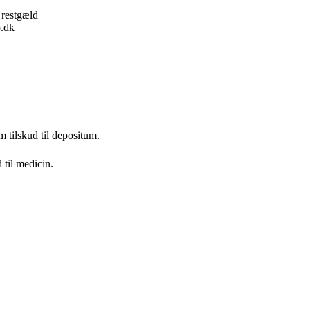
 restgæld
o.dk
 tilskud til depositum.
 til medicin.