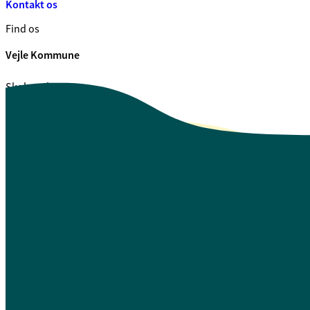
Kontakt os
Find os
Vejle Kommune
Skolegade 1
7100 Vejle
CVR. 29 18 99 00
Se også
Fagfolk.vejle.dk
Åbenhed og indsigt
Privatlivspolitik
Guide til oplæsning af tekst
Webtilgængelighedserklæring
Log på Mit Overblik
A