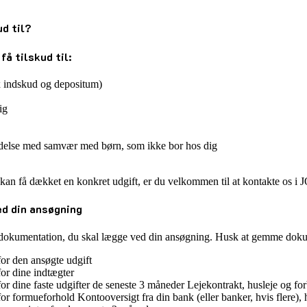
ud til?
få tilskud til:
fx indskud og depositum)
ig
ndelse med samvær med børn, som ikke bor hos dig
 kan få dækket en konkret udgift, er du velkommen til at kontakte os i
ed din ansøgning
n dokumentation, du skal lægge ved din ansøgning. Husk at gemme do
or den ansøgte udgift
or dine indtægter
r dine faste udgifter de seneste 3 måneder Lejekontrakt, husleje og fo
r formueforhold Kontooversigt fra din bank (eller banker, hvis flere),