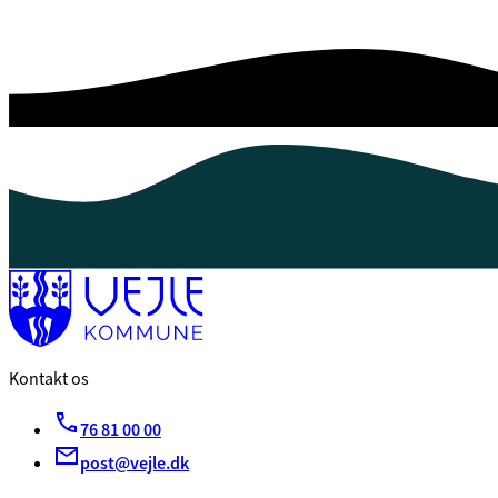
Kontakt os
76 81 00 00
post@vejle.dk