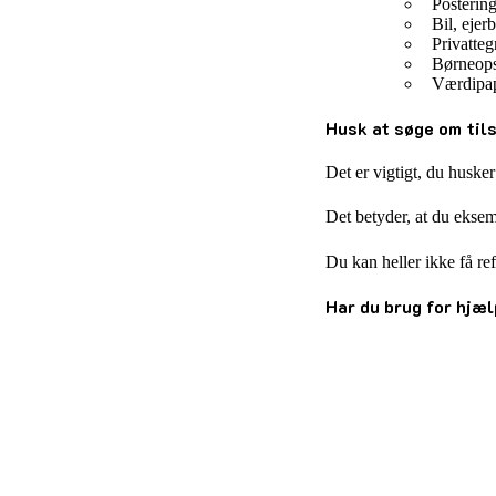
Postering
Bil, ejer
Privatte
Børneops
Værdipap
Husk at søge om tils
Det er vigtigt, du husker
Det betyder, at du eksem
Du kan heller ikke få re
Har du brug for hjæl