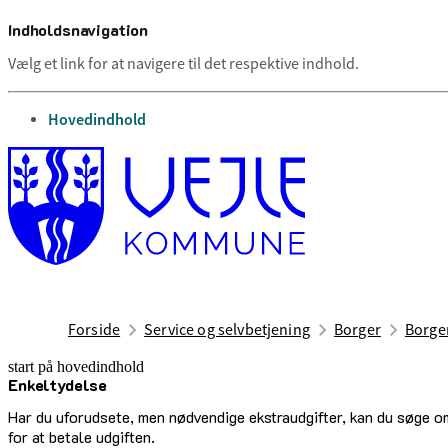
Indholdsnavigation
Vælg et link for at navigere til det respektive indhold.
gå til
Hovedindhold
Forside
Service og selvbetjening
Borger
Borge
start på hovedindhold
Enkeltydelse
senest opdateret 1. februar 2026
Har du uforudsete, men nødvendige ekstraudgifter, kan du søge om
for at betale udgiften.