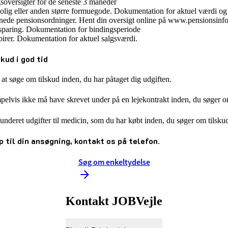
soversigter for de seneste 3 måneder
bolig eller anden større formuegode. Dokumentation for aktuel værdi og
gnede pensionsordninger. Hent din oversigt online på www.pensionsinf
paring. Dokumentation for bindingsperiode
irer. Dokumentation for aktuel salgsværdi.
kud i god tid
 at søge om tilskud inden, du har påtaget dig udgiften.
pelvis ikke må have skrevet under på en lejekontrakt inden, du søger om
funderet udgifter til medicin, som du har købt inden, du søger om tilskud
p til din ansøgning, kontakt os på telefon.
Søg om enkeltydelse
Kontakt JOBVejle