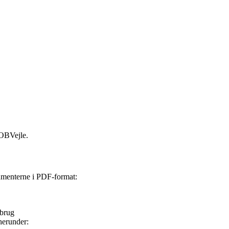
 JOBVejle.
kumenterne i PDF-format:
rbrug
 herunder: