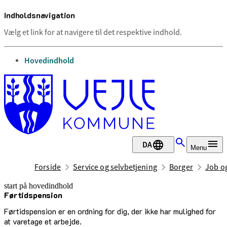
Indholdsnavigation
Vælg et link for at navigere til det respektive indhold.
gå til
Hovedindhold
DA
Menu
Forside
Service og selvbetjening
Borger
Job o
start på hovedindhold
Førtidspension
senest opdateret 8. maj 2025
Førtidspension er en ordning for dig, der ikke har mulighed for
at varetage et arbejde.