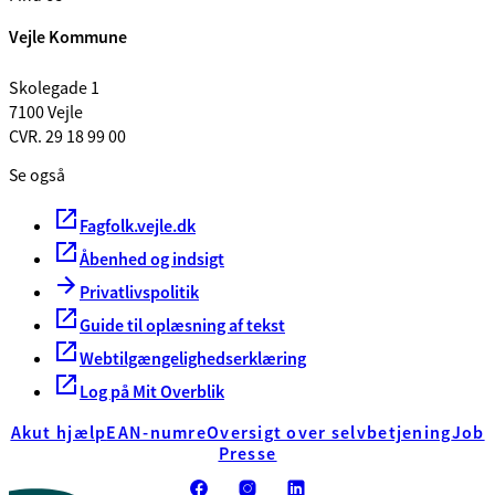
Vejle Kommune
Skolegade 1
7100 Vejle
CVR. 29 18 99 00
Se også
Fagfolk.vejle.dk
Åbenhed og indsigt
Privatlivspolitik
Guide til oplæsning af tekst
Webtilgængelighedserklæring
Log på Mit Overblik
Akut hjælp
EAN-numre
Oversigt over selvbetjening
Job
Presse