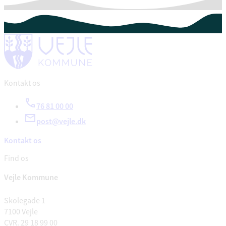
Kontakt os
76 81 00 00
post@vejle.dk
Kontakt os
Find os
Vejle Kommune
Skolegade 1
7100 Vejle
CVR. 29 18 99 00