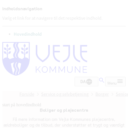
Indholdsnavigation
Vælg et link for at navigere til det respektive indhold.
gå til
Hovedindhold
DA
Menu
Forside
Service og selvbetjening
Borger
Senior
start på hovedindhold
Boliger og plejecentre
senest opdateret 24. april 2025
Få mere information om Vejle Kommunes plejecentre,
ældreboliger og de tilbud, der understøtter et trygt og værdigt