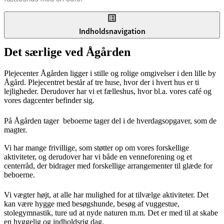
Indholdsnavigation
Det særlige ved Ågården
Plejecenter Ågården ligger i stille og rolige omgivelser i den lille by
Ågård. Plejecentret består af tre huse, hvor der i hvert hus er ti
lejligheder. Derudover har vi et fælleshus, hvor bl.a. vores café og
vores dagcenter befinder sig.
På Ågården tager beboerne tager del i de hverdagsopgaver, som de
magter.
Vi har mange frivillige, som støtter op om vores forskellige
aktiviteter, og derudover har vi både en venneforening og et
centerråd, der bidrager med forskellige arrangementer til glæde for
beboerne.
Vi vægter højt, at alle har mulighed for at tilvælge aktiviteter. Det
kan være hygge med besøgshunde, besøg af vuggestue,
stolegymnastik, ture ud at nyde naturen m.m. Det er med til at skabe
en hyggelig og indholdsrig dag.