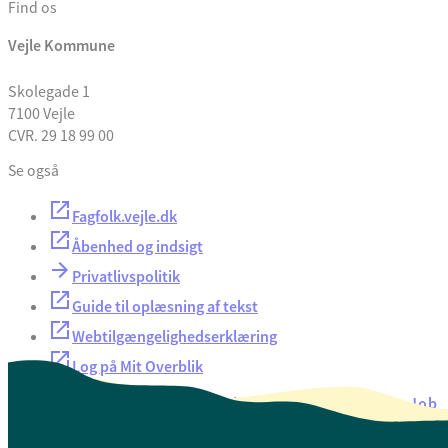
Find os
Vejle Kommune
Skolegade 1
7100 Vejle
CVR. 29 18 99 00
Se også
Fagfolk.vejle.dk
Åbenhed og indsigt
Privatlivspolitik
Guide til oplæsning af tekst
Webtilgængelighedserklæring
Log på Mit Overblik
Akut hjælp
EAN-numre
Oversigt over selvbetjening
Job
Presse