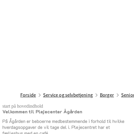
Forside
Service og selvbetjening
Borger
Senior
start på hovedindhold
Velkommen til Plejecenter Ågården
senest opdateret 16. juni 2026
På Ågården er beboerne medbestemmende i forhold til hvilke
hverdagsopgaver de vil tage del i. Plejecentret har et
fælleshus med en café.