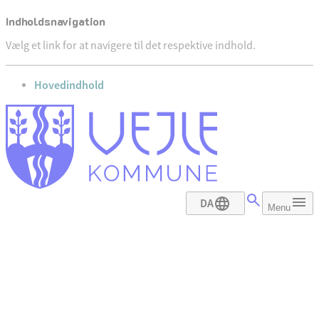
Indholdsnavigation
Vælg et link for at navigere til det respektive indhold.
gå til
Hovedindhold
DA
Menu