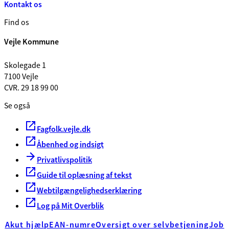
Kontakt os
Find os
Vejle Kommune
Skolegade 1
7100 Vejle
CVR. 29 18 99 00
Se også
Fagfolk.vejle.dk
Åbenhed og indsigt
Privatlivspolitik
Guide til oplæsning af tekst
Webtilgængelighedserklæring
Log på Mit Overblik
Akut hjælp
EAN-numre
Oversigt over selvbetjening
Job