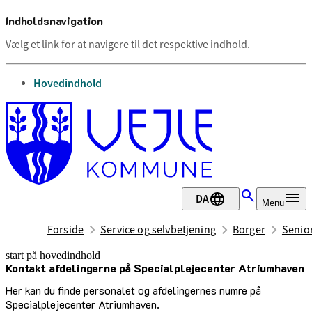
Indholdsnavigation
Vælg et link for at navigere til det respektive indhold.
gå til
Hovedindhold
DA
Menu
Forside
Service og selvbetjening
Borger
Senior
start på hovedindhold
Kontakt afdelingerne på Specialplejecenter Atriumhaven
senest opdateret 3. november 2025
Her kan du finde personalet og afdelingernes numre på
Specialplejecenter Atriumhaven.