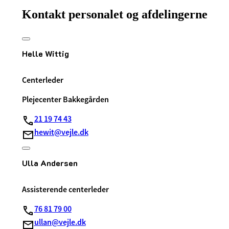
Kontakt personalet og afdelingerne
Helle Wittig
Centerleder
Plejecenter Bakkegården
21 19 74 43
hewit@vejle.dk
Ulla Andersen
Assisterende centerleder
76 81 79 00
ullan@vejle.dk