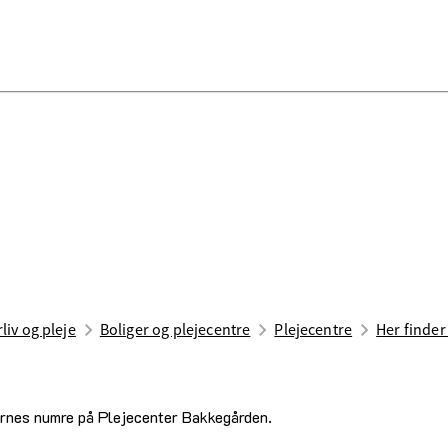
liv og pleje
Boliger og plejecentre
Plejecentre
Her finder
ernes numre på Plejecenter Bakkegården.