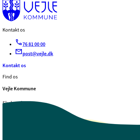
Kontakt os
76 81 00 00
post@vejle.dk
Kontakt os
Find os
Vejle Kommune
Skolegade 1
7100 Vejle
CVR. 29 18 99 00
Se også